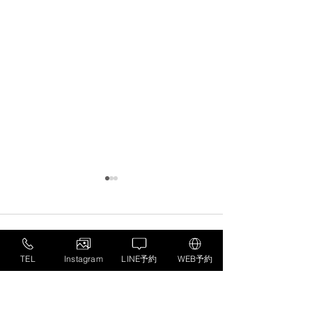
コメント
TEL
Instagram
LINE予約
WEB予約
コメントを追加…
成長期アスリートの身長
水分補給だけで
が止まる理由は？
い？「神経のバ