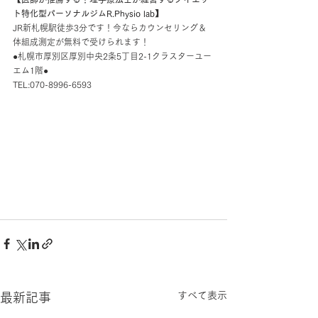
ト特化型パーソナルジムR.Physio lab】
JR新札幌駅徒歩3分です！今ならカウンセリング＆
体組成測定が無料で受けられます！
●札幌市厚別区厚別中央2条5丁目2-1クラスターユー
エム1階●
TEL:070-8996-6593
すべて表示
最新記事