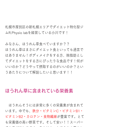
札幌市厚別区の新札幌エリアでダイエット特化型ジ
ムR.Physio labを経営している小川です！
みなさん、ほうれん草食べていますか？？
ほうれん草はまさにダイエット食といっても過言で
はありません！ボディメイクをする方、除脂肪とし
てダイエットをする方にぴったりな食品です！何が
いいのか？どうやって摂取するのがいいのか？とい
うあたりについて解説したいと思います！！
ほうれん草に含まれている栄養素
　ほうれんそうには非常に多くの栄養素が含まれて
います。中でも、
鉄分・ビタミンC・ビタミンB1・
ビタミンB2・カロテン・食物繊維
が豊富です。とて
も栄養価の高い野菜です。そして安い！！スーパー