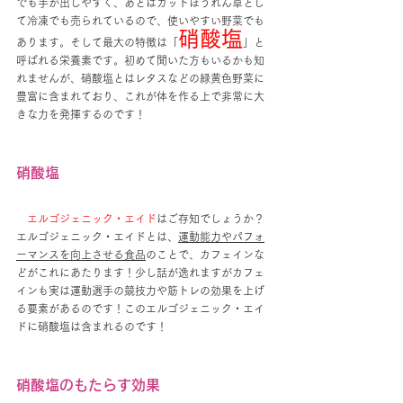
でも手が出しやすく、あとはカットほうれん草とし
て冷凍でも売られているので、使いやすい野菜でも
硝酸塩
あります。そして最大の特徴は「
」と
呼ばれる栄養素です。初めて聞いた方もいるかも知
れませんが、硝酸塩とはレタスなどの緑黄色野菜に
豊富に含まれており、これが体を作る上で非常に大
きな力を発揮するのです！
硝酸塩
エルゴジェニック・エイド
はご存知でしょうか？
エルゴジェニック・エイドとは、
運動能力やパフォ
ーマンスを向上させる食品
のことで、カフェインな
どがこれにあたります！少し話が逸れますがカフェ
インも実は運動選手の競技力や筋トレの効果を上げ
る要素があるのです！このエルゴジェニック・エイ
ドに硝酸塩は含まれるのです！
硝酸塩のもたらす効果