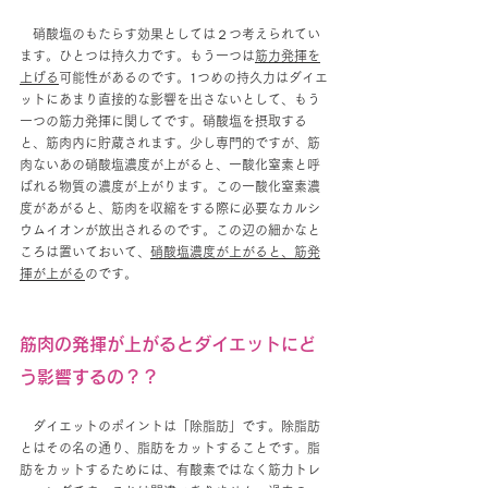
　硝酸塩のもたらす効果としては２つ考えられてい
ます。ひとつは持久力です。もう一つは
筋力発揮を
上げる
可能性があるのです。1つめの持久力はダイエ
ットにあまり直接的な影響を出さないとして、もう
一つの筋力発揮に関してです。硝酸塩を摂取する
と、筋肉内に貯蔵されます。少し専門的ですが、筋
肉ないあの硝酸塩濃度が上がると、一酸化窒素と呼
ばれる物質の濃度が上がります。この一酸化窒素濃
度があがると、筋肉を収縮をする際に必要なカルシ
ウムイオンが放出されるのです。この辺の細かなと
ころは置いておいて、
硝酸塩濃度が上がると、筋発
揮が上がる
のです。
筋肉の発揮が上がるとダイエットにど
う影響するの？？
　ダイエットのポイントは「除脂肪」です。除脂肪
とはその名の通り、脂肪をカットすることです。脂
肪をカットするためには、有酸素ではなく筋力トレ