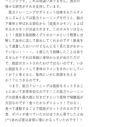
ーニングです。これは間違いありません。過去の
様々な研究がそれを支持しています。
　筋力トレーニングがダイエット効果をもたらすメ
カニズムとしては筋力トレーニングを行うと、脳の
下垂体と呼ばれる部位から「成長ホルモン」とよば
れるホルモンが分泌されます。このホルモンはなん
と！！脂肪を脂肪酸とグリセロールという物質に分
解して血中に流して排出してくれるのです！断食を
して減量したはいいけどなんとなく見た目がわかっ
ていない・・・・。と感じたり経験したことはあり
ませんか？それは単純に身体から水がぬけただけ
で、脂肪がカットされたわけではないのです。いか
に脂肪をカットして身体のラインをきれいにしてい
くか？と考えると、筋肉にいかに刺激を与える
か？？につきるのです。
　つまり、筋力トレーニングは脂肪をカットするこ
とにおいて非常有効なのです！この筋力トレーニン
グの効果を最大限に引きだすという意味で硝酸塩が
大切なのです！食べたからダイエット！ではなく、
食べて運動することで脂肪がカットされるのです！
昔、ポパイが食べていたのはほうれん草でしたよね
(^^)あれば実は非常に理にかなっていたのです！！