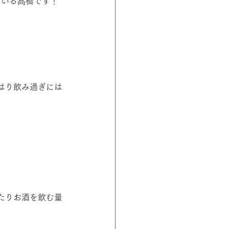
している髙橋です！
はり飲み過ぎには
たりお酒を飲む量