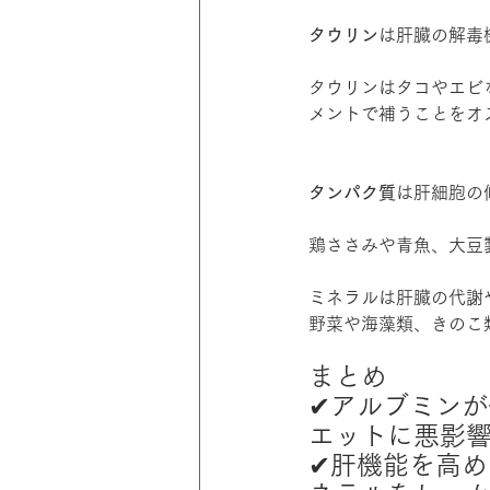
タウリン
は肝臓の解毒
タウリンはタコやエビ
メントで補うことをオ
タンパク質
は肝細胞の
鶏ささみや青魚、大豆
ミネラルは肝臓の代謝
野菜や海藻類、きのこ
まとめ
✔︎アルブミン
エットに悪影
✔︎肝機能を高