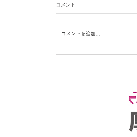
コメント
コメントを追加…
試合前の「極度の緊張」はパ
フォーマンスUPのサイ
ン！？最新科学が明かす「プ
レッシャー」との付き合い方