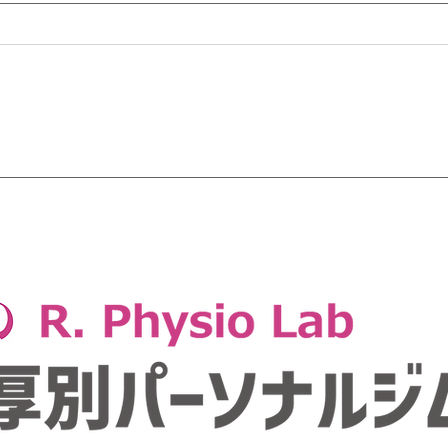
成長期アスリートの身長が止
水分
まる理由は？
「神
を防