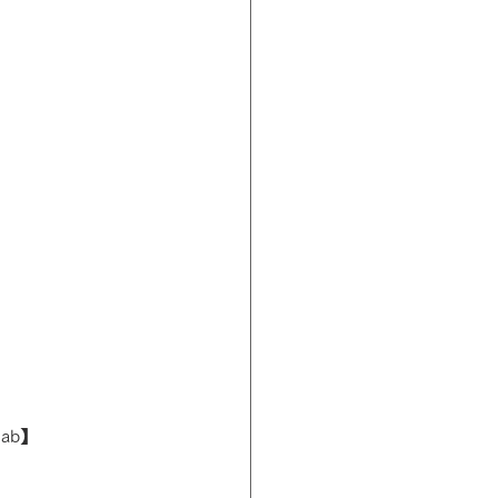
ab】
！