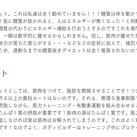
ット。これは私達は全く勧めていません！！！糖質は体を動か
！仮に糖質が抜かれると、人はエネルギーが無くなった！と判
糖質の代わりにエネルギー補給を行おうとするのですこれを専
。一瞬は数字的に痩せるかもしれません。但し、筋肉が痩せた
体力が落ちた感じがする・・・などなどの症状に加えて、強烈
ため、過剰なまでの糖質抜きダイエットは全く推奨されないの
ット
ットとしては、筋肉をつけて、脂肪を燃焼させることです！つ
作る以上の最短ルートはないのです。それも、無理な食事制限
摂取しながら、筋力トレーニング・有酸素運動を組み合わせる
たんぱく質の摂取が重要です！筋肉の源はたんばく質です。筋
取しなければ実は筋肉は分解されてしまうのです。これはよく
です！なのでよく、ボディビルダーはトレーニング中にプロテ