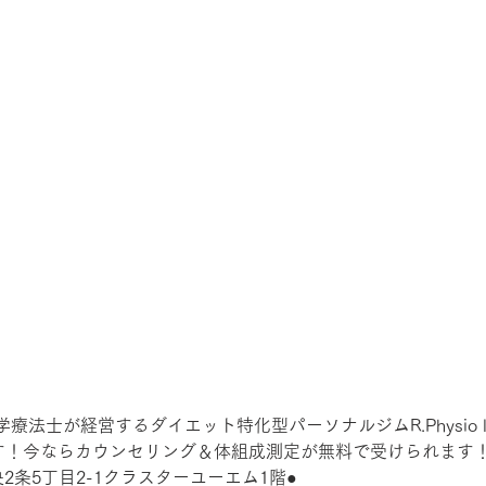
法士が経営するダイエット特化型パーソナルジムR.Physio l
です！今ならカウンセリング＆体組成測定が無料で受けられます
2条5丁目2-1クラスターユーエム1階●