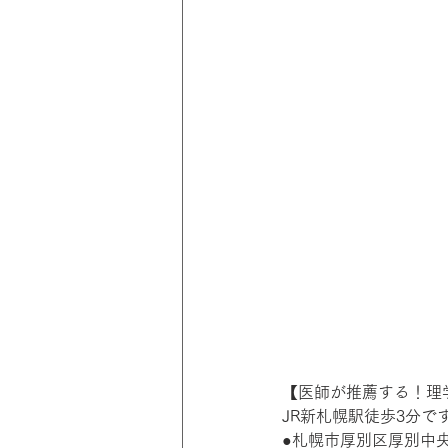
【医師が推薦する！理学療
JR新札幌駅徒歩3分
●札幌市厚別区厚別中央