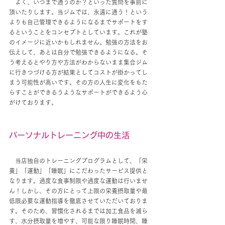
　よく、いつまで通うのか？といった質問を事前に
頂いたりします。当ジムでは、永遠に通う！という
よりも自己管理できるようになるまでサポートをす
るということをコンセプトとしています。これが塾
のイメージに近いかもしれません。勉強の方法をお
伝えして、あとは自分で勉強できるようになる。そ
う考えるとやり方や方法がわからないまま集合ジム
に行きつづける方が結果としてコストが掛かってし
まう可能性が高いです。その方の人生に変化をもた
らすことができるうようなサポートができるよう心
がけております。
パーソナルトレーニング中の生活
当店独自のトレーニングプログラムとして、「栄
養」「運動」「睡眠」にこだわったサービス提供と
なります。過度な食事制限や過度な運動は行いませ
ん！しかし、その方にとって上限の栄養摂取量や最
低限必要な運動指導を徹底させていただいておりま
す。そのため、習慣化されるまでは加工食品を減ら
す、水分摂取量を増やす、可能な限り睡眠時間、睡