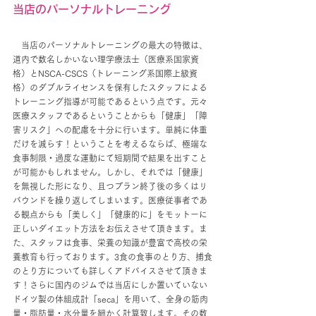
当店のパーソナルトレーニング
　当店のパーソナルトレーニングの最大の特徴は、
道内で数名しかいない理学療法士（医療系国家資
格）とNSCA-CSCS（トレーニング系国際上級資
格）のダブルライセンスを保有したスタッフによる
トレーニング指導が可能であるという点です。元々
医療スタッフであるということからも「健康」「障
害リスク」への配慮を十分に行います。単純に体重
だけを減らす！ということを考えるならば、極端な
食事制限・過度な運動にて短期間で結果を出すこと
が可能かもしれません。しかし、それでは「健康」
を無視した形になり、且つプラン終了後の多くはリ
バウンドを繰り返してしまいます。医療従事者であ
る観点からも「美しく」「健康的に」をモットーに
正しいダイエット方法をお伝えさせて頂きます。ま
た、スタッフは食事、栄養の知識が豊富で高校の栄
養教育も行っております。3食の食事のとり方、捕食
のとり方についても詳しくアドバイスさせて頂きま
す！さらに国内のジムでは当店にしか置いていない
ドイツ製の体組成計「seca」を用いて、全身の筋肉
量・脂肪量・水分量を細かく計算致します。その数