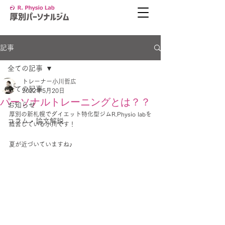
記事
全ての記事
トレーナー小川哲広
全ての記事
2022年5月20日
パーソナルトレーニングとは？？
お知らせ
厚別の新札幌でダイエット特化型ジムR.Physio labを
コラム・論文解説
経営している小川です！
夏が近づいていますね♪