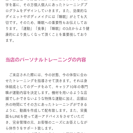
字を基に、その方個人個人にあったトレーニングプ
ログラムをデザインしていきます。また、効果的な
ダイエットやボディメイクには「睡眠」がとても大
切です。そのため、睡眠への重要性もお伝えしてお
ります。「運動」「食事」「睡眠」の3点からより健
康的により美しくなって頂くことを重要視しており
ます。
当店のパーソナルトレーニングの内容
　ご来店された際には、今の状態、今の体型に合わ
せたトレーニングを指導させて頂きます。それは身
体組成としてのデータをみて、キャリア10年の専門
職が運動内容を決定します。機材を用いるような店
舗でしかできないような特殊な運動に加え、店舗以
外の時間にてその方にあったトレーニングができる
ように、動画を作成して配布致します。また、栄養
面もLINEを使って逐一アドバイスをさせていただ
き、完全管理の元、お客様のニーズにお答えしなが
ら体作りをサポート致します。