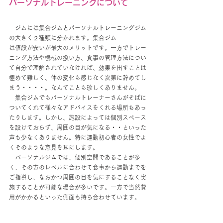
パーソナルトレーニングについて
ジムには集合ジムとパーソナルトレーニングジム
の大きく２種類に分かれます。集合ジム
は値段が安いが最大のメリットです。一方でトレー
ニング方法や機械の扱い方、食事の管理方法につい
て自分で理解されていなければ、効果を出すことは
極めて難しく、体の変化も感じなく次第に辞めてし
まう・・・・。なんてことも珍しくありません。
　集合ジムでもパーソナルトレーナーさんがそばに
ついてくれて様々なアドバイスをくれる場所もあっ
たりします。しかし、施設によっては個別スペース
を設けておらず、周囲の目が気になる・・といった
声も少なくありません。特に運動初心者の女性でよ
くそのような意見を耳にします。
　パーソナルジムでは、個別空間であることが多
く、その方のレベルに合わせて食事から運動までを
ご指導し、なおかつ周囲の目を気にすることなく実
施することが可能な場合が多いです。一方で当然費
用がかかるといった側面も持ち合わせています。