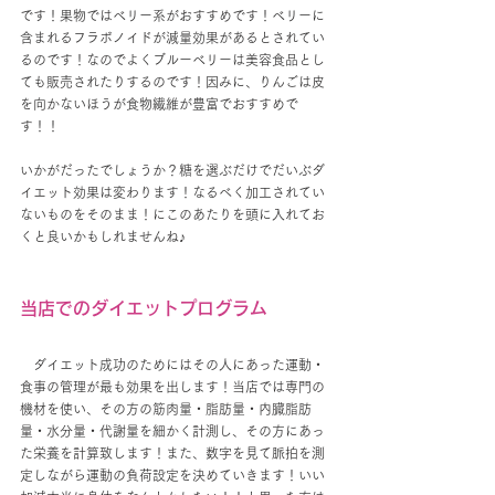
です！果物ではベリー系がおすすめです！ベリーに
含まれるフラボノイドが減量効果があるとされてい
るのです！なのでよくブルーベリーは美容食品とし
ても販売されたりするのです！因みに、りんごは皮
を向かないほうが食物繊維が豊富でおすすめで
す！！
いかがだったでしょうか？糖を選ぶだけでだいぶダ
イエット効果は変わります！なるべく加工されてい
ないものをそのまま！にこのあたりを頭に入れてお
くと良いかもしれませんね♪
当店でのダイエットプログラム
　ダイエット成功のためにはその人にあった運動・
食事の管理が最も効果を出します！当店では専門の
機材を使い、その方の筋肉量・脂肪量・内臓脂肪
量・水分量・代謝量を細かく計測し、その方にあっ
た栄養を計算致します！また、数字を見て脈拍を測
定しながら運動の負荷設定を決めていきます！いい