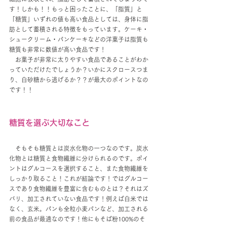
す！しかも！！もっと困ったことに、「脂質」と
「糖質」いずれの値も高い食品としては、身体に脂
肪として蓄積される特徴をもっています。ケーキ・
シュークリーム・パンケーキなどの洋菓子は脂質も
糖質も非常に数値が高い食品です！
　お菓子が非常に太りやすい食品であることがわか
っていただけたでしょうか？いかにスクロースつま
り、白砂糖から逃げるか？？が最大のポイントなの
です！！
糖質を選ぶ大切なこと
　そもそも糖質とは炭水化物の一つなのです。炭水
化物とは糖質と食物繊維に分けられるのです。ポイ
ントはグルコースを選択すること、また食物繊維を
しっかり取ること！これが結論です！ではグルコー
スであり食物繊維を豊富に含むものとは？それはズ
バリ、加工されていない食品です！例えば白米では
なく、玄米。パンも全粒小麦パンなど、加工される
前の食品が最適なのです！他にもそば粉100%のそ