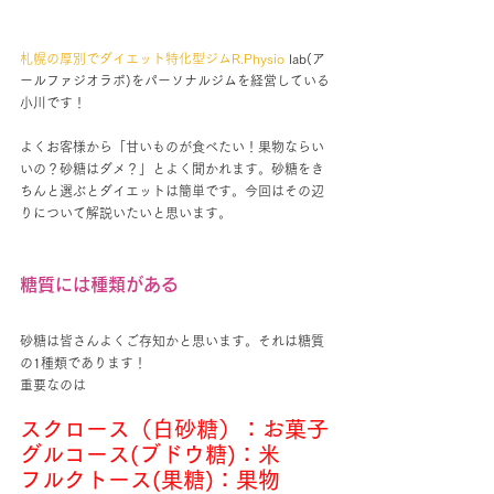
札幌の厚別でダイエット特化型ジムR.Physio
 lab(ア
ールファジオラボ)をパーソナルジムを経営している
小川です！
よくお客様から「甘いものが食べたい！果物ならい
いの？砂糖はダメ？」とよく聞かれます。砂糖をき
ちんと選ぶとダイエットは簡単です。今回はその辺
りについて解説いたいと思います。
糖質には種類がある
砂糖は皆さんよくご存知かと思います。それは糖質
の1種類であります！
重要なのは
スクロース（白砂糖）：お菓子
グルコース(ブドウ糖)：米
フルクトース(果糖)：果物