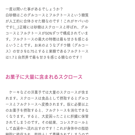
一度は聞いた事があるでしょうか？
白砂糖はこのグルコースとフルクトースという糖質
が人工的に合体させた糖なのです！これがヤバいの
です(;_;)正確には砂糖はスクロースと呼ばれ、グル
コースとフルクトースが50%ずつで構成されていま
す。フルクトースの最大の特徴は最も甘さを感じる
ということです。お米のようなブドウ糖（グルコー
ス）の甘さを0.75とすると果糖であるフルクトース
は1.7と自然界で最も甘さを感じる糖なのです！
お菓子に大量に含まれるスクロース
　ケーキなどの洋菓子では大量のスクロースが含ま
れます。スクロースは食品として摂取するとグルコ
ースとフルクトースへ変換されます。仮に必要以上
のお菓子を摂取すると、フルクトースを消化できな
くなります。すると、大変困ったことに肝臓に保管
されてしまうのです。その結果、コレステロールと
して血液中へ流れ出すのです！これが身体中の脂肪
細胞に吸収され、脂肪として蓄積されてしまうので