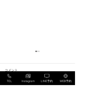
コメント
TEL
Instagram
LINE予約
WEB予約
コメントを追加…
成長期アスリートの身長
水分補給だけで
が止まる理由は？
い？「神経のバ
足のつりを防ぐ