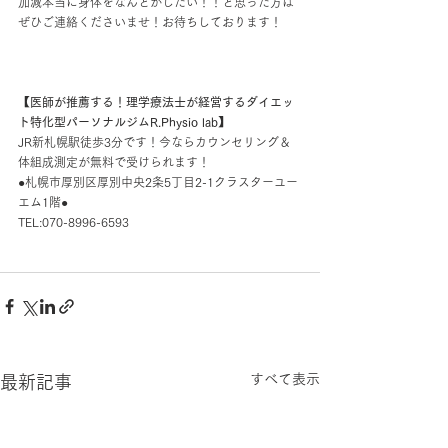
加減本当に身体をなんとかしたい！！と思った方は
ぜひご連絡くださいませ！お待ちしております！
【医師が推薦する！理学療法士が経営するダイエッ
ト特化型パーソナルジムR.Physio lab】
JR新札幌駅徒歩3分です！今ならカウンセリング＆
体組成測定が無料で受けられます！
●札幌市厚別区厚別中央2条5丁目2-1クラスターユー
エム1階●
TEL:070-8996-6593
すべて表示
最新記事