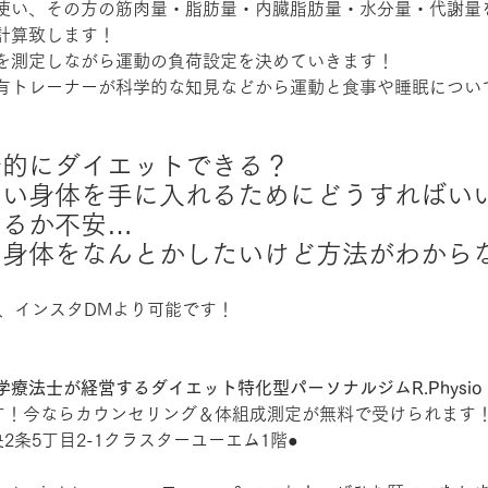
使い、その方の筋肉量・脂肪量・内臓脂肪量・水分量・代謝量
計算致します！
を測定しながら運動の負荷設定を決めていきます！
有トレーナーが科学的な知見などから運動と食事や睡眠につい
康的にダイエットできる？
ない身体を手に入れるためにどうすればい
きるか不安…
に身体をなんとかしたいけど方法がわから
E、インスタDMより可能です！
法士が経営するダイエット特化型パーソナルジムR.Physio l
です！今ならカウンセリング＆体組成測定が無料で受けられます
2条5丁目2-1クラスターユーエム1階●