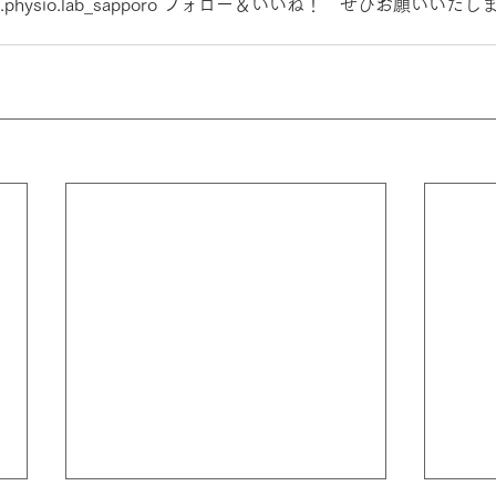
hysio.lab_sapporo フォロー＆いいね！　ぜひお願いいた