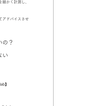
を細かく計測し、
てアドバイスさせ
いの？
ない
ab】
！