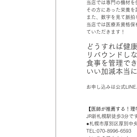
当店では専門の機材を
その方にあった栄養を
また、数字を見て脈拍
当店では医療系資格保
ていただきます！
どうすれば健
リバウンドし
食事を管理で
いい加減本当
お申し込みは公式LIN
【医師が推薦する！理学療
JR新札幌駅徒歩3分
●札幌市厚別区厚別中央
TEL:070-8996-6593