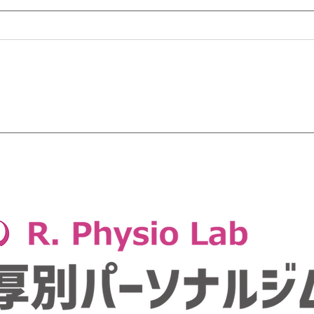
成長期アスリートの身長が止
水分
まる理由は？
「神
を防