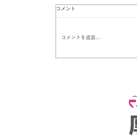
コメント
コメントを追加…
試合前の「極度の緊張」はパ
フォーマンスUPのサイ
ン！？最新科学が明かす「プ
レッシャー」との付き合い方