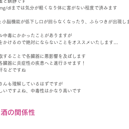
奮と鎮静です
mg/dlまでは気分が軽くなり体に害がない程度で済みます
いくと小脳機能が低下し口が回らなくなったり、ふらつきが出現し
ル中毒にかかったことがありますが
をかけるので絶対にならないことをオススメいたします…
取することで各臓器に悪影響を及ぼします
各臓器に炎症性の疾患へと進行させます！
肝などですね
さんも理解しているはずですが
しいですよね、中毒性はかなり高いです
お酒の関係性