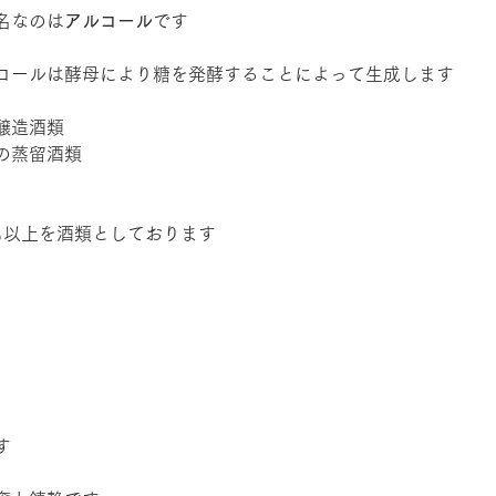
名なのは
アルコール
です
コールは酵母により糖を発酵することによって生成します
醸造酒類
の蒸留酒類
％以上を酒類としております
す