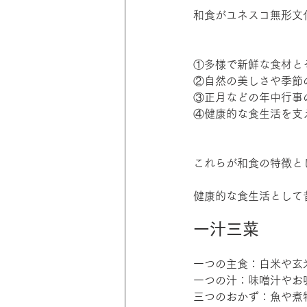
和食がユネスコ無形文
①多様で新鮮な食材と
②自然の美しさや季節
③正月などの年中行事
④健康的な食生活を支
これらが和食の特徴と
健康的な食生活として
一汁三菜
一つの主食：白米や玄
一つの汁：味噌汁やお
三つのおかず：魚や煮