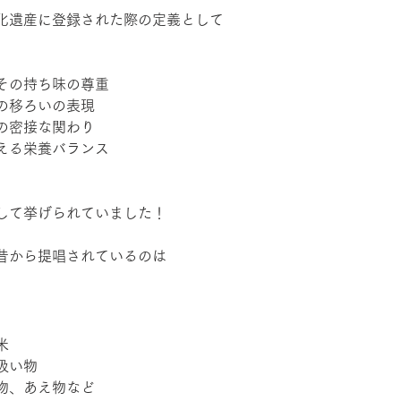
化遺産に登録された際の定義として
その持ち味の尊重
の移ろいの表現
の密接な関わり
える栄養バランス
して挙げられていました！
昔から提唱されているのは
米
吸い物
物、あえ物など