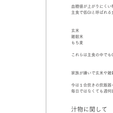
血糖値が上がりにくい
主食で低GIと呼ばれる
玄米
雑穀米
もち麦
これらは主食の中でも
家族が嫌いで玄米や雑
今は１合炊きの炊飯器
毎日ではなくても週何
汁物に関して