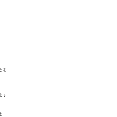
とを
ます
を