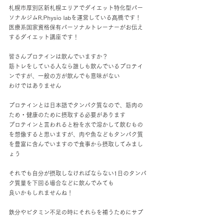
札幌市厚別区新札幌エリアでダイエット特化型パー
ソナルジムR.Physio labを運営している髙橋です！
医療系国家資格保有パーソナルトレーナーがお伝え
するダイエット講座です！
皆さんプロテインは飲んでいますか？
筋トレをしている人なら誰しも飲んでいるプロテイ
ンですが、一般の方が飲んでも意味がない
わけではありません
プロテインとは日本語でタンパク質なので、筋肉の
ため・健康のために摂取する必要があります
プロテインと言われると粉を水で溶かして飲むもの
を想像すると思いますが、肉や魚などもタンパク質
を豊富に含んでいますので食事から摂取してみまし
ょう
それでも自分が摂取しなければならない1日のタンパ
ク質量を下回る場合などに飲んでみても
良いかもしれませんね！
鉄分やビタミン不足の時にそれらを補うためにサプ