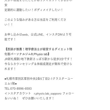
大きい怪我をしたことがありダイエットできるか不
安
定期的に運動したい！ボディメイクしたい！
このような悩みがある方は当店をご利用くださ
い！！
お申し込みはweb、公式LINE、インスタDMより可
能です！
【医師が推薦！理学療法士が経営するダイエット特
化型パーソナルジムR.Physio lab】
JR新札幌駅/地下鉄新さっぽろ駅から徒歩3分です！
今ならカウンセリング＆体組成測定が無料で受けら
れます！
●札幌市厚別区厚別中央2条5丁目2-1クラスターユー
エム1階●
TEL:070-8996-6593
インスタアカウント　r.physio.lab_sapporo フォロー
＆いいね！　ぜひお願いいたします！ 