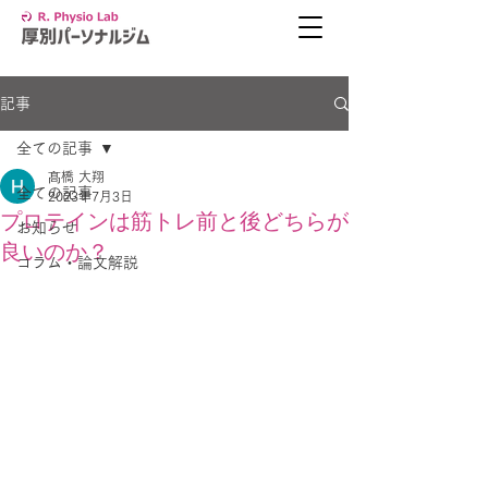
記事
全ての記事
髙橋 大翔
全ての記事
2023年7月3日
プロテインは筋トレ前と後どちらが
お知らせ
良いのか？
コラム・論文解説