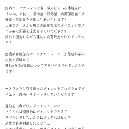
国内パーソナルジムで唯一導入している体組成計
「seca」を使い、筋肉量・脂肪量・内臓脂肪量・水
分量・代謝量を正確に計測いたします！
正確なデータから独自の計算方法でダイエット成功
に必要な栄養を提案させていただきます！
脈拍を測定しながら運動の負荷設定を決めていきま
す！
医療系資格保有パーソナルトレーナーが最新科学の
知見や経験から
運動×食事×衣類についてアドバイスさせていただき
ます！
一人ひとりに寄り添ったダイエットプログラムでダ
イエット成功へサポートさせていただきます！
運動初心者だけどダイエットしたい
どうすれば健康的にダイエットできる？
リバウンドしないためにどうすれば良い？
過度な食事制限したくない…