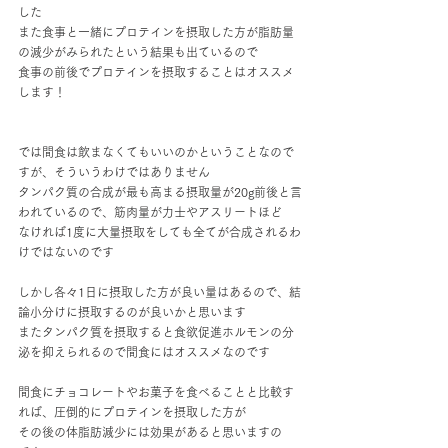
した
また食事と一緒にプロテインを摂取した方が脂肪量
の減少がみられたという結果も出ているので
食事の前後でプロテインを摂取することはオススメ
します！
では間食は飲まなくてもいいのかということなので
すが、そういうわけではありません
タンパク質の合成が最も高まる摂取量が20g前後と言
われているので、筋肉量が力士やアスリートほど
なければ1度に大量摂取をしても全てが合成されるわ
けではないのです
しかし各々1日に摂取した方が良い量はあるので、結
論小分けに摂取するのが良いかと思います
またタンパク質を摂取すると食欲促進ホルモンの分
泌を抑えられるので間食にはオススメなのです
間食にチョコレートやお菓子を食べることと比較す
れば、圧倒的にプロテインを摂取した方が
その後の体脂肪減少には効果があると思いますの