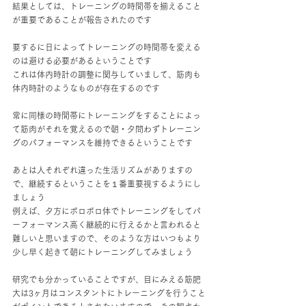
結果としては、トレーニングの時間帯を揃えること
が重要であることが報告されたのです
要するに日によってトレーニングの時間帯を変える
のは避ける必要があるということです
これは体内時計の調整に関与していまして、筋肉も
体内時計のようなものが存在するのです
常に同様の時間帯にトレーニングをすることによっ
て筋肉がそれを覚えるので朝・夕問わずトレーニン
グのパフォーマンスを維持できるということです
あとは人それぞれ違った生活リズムがありますの
で、継続するということを１番重要視するようにし
ましょう
例えば、夕方にボロボロ体でトレーニングをしてパ
ーフォーマンス高く継続的に行えるかと言われると
難しいと思いますので、そのような方はいつもより
少し早く起きて朝にトレーニングしてみましょう
研究でも分かっていることですが、目にみえる筋肥
大は3ヶ月はコンスタントにトレーニングを行うこと