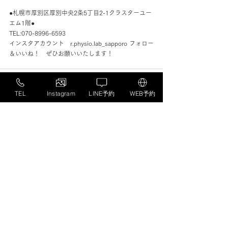
●札幌市厚別区厚別中央2条5丁目2-1クラスターユー
エム1階●
TEL:070-8996-6593
インスタアカウント　r.physio.lab_sapporo フォロー
＆いいね！　ぜひお願いいたします！ 
TEL
Instagram
LINE予約
WEB予約
すべて表示
最新記事