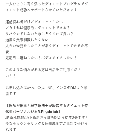
一人ひとりに寄り添ったダイエットプログラムでダ
イエット成功へサポートさせていただきます！
運動初心者だけどダイエットしたい
どうすれば健康的にダイエットできる？
リバウンドしないためにどうすれば良い？
過度な食事制限したくない…
大きい怪我をしたことがありダイエットできるか不
安
定期的に運動したい！ボディメイクしたい！
このような悩みがある方は当店をご利用くださ
い！！
お申し込みはweb、公式LINE、インスタDMより可
能です！
【医師が推薦！理学療法士が経営するダイエット特
化型パーソナルジムR.Physio lab】
JR新札幌駅/地下鉄新さっぽろ駅から徒歩3分です！
今ならカウンセリング＆体組成測定が無料で受けら
れます！