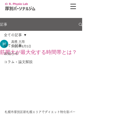
記事
全ての記事
髙橋 大翔
全ての記事
2023年8月5日
筋肥大が最大化する時間帯とは？
お知らせ
コラム・論文解説
札幌市厚別区新札幌エリアでダイエット特化型パー