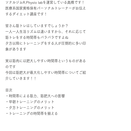
ソナルジムR.Physio labを運営している髙橋です！
医療系国家資格保有パーソナルトレーナーがお伝え
するダイエット講座です！
皆さん筋トレはしていますでしょうか？
一人一人生活リズムは違いますから、それに応じて
筋トレをする時間帯もバラバラですよね
夕方以降にトレーニングをする人が圧倒的に多い印
象があります
実は筋肉には肥大しやすい時間帯というものがある
のです
今回は筋肥大が最大化しやすい時間帯についてご紹
介していきます！！
目次
・時間帯による筋力、筋肥大への影響
・早朝トレーニングのメリット
・夕方トレーニングのメリット
・トレーニングの時間帯を揃える