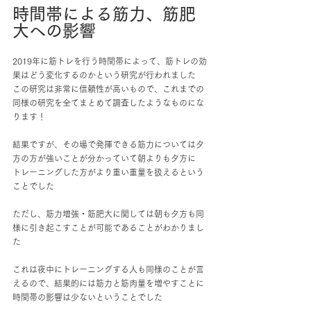
時間帯による筋力、筋肥
大への影響
2019年に筋トレを行う時間帯によって、筋トレの効
果はどう変化するのかという研究が行われました
この研究は非常に信頼性が高いもので、これまでの
同様の研究を全てまとめて調査したようなものにな
ります！
結果ですが、その場で発揮できる筋力については夕
方の方が強いことが分かっていて朝よりも夕方に
トレーニングした方がより重い重量を扱えるという
ことでした
ただし、筋力増強・筋肥大に関しては朝も夕方も同
様に引き起こすことが可能であることがわかりまし
た
これは夜中にトレーニングする人も同様のことが言
えるので、結果的には筋力と筋肉量を増やすことに
時間帯の影響は少ないということでした