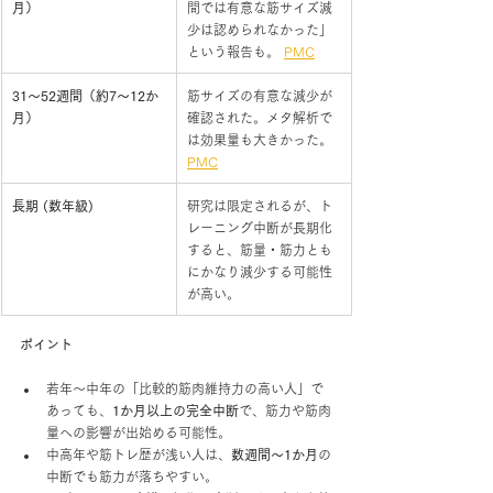
月）
間では有意な筋サイズ減
少は認められなかった」
という報告も。 
PMC
31〜52週間（約7〜12か
筋サイズの有意な減少が
月）
確認された。メタ解析で
は効果量も大きかった。 
PMC
長期 (数年級)
研究は限定されるが、ト
レーニング中断が長期化
すると、筋量・筋力とも
にかなり減少する可能性
が高い。
ポイント
若年〜中年の「比較的筋肉維持力の高い人」で
あっても、
1か月以上の完全中断
で、筋力や筋肉
量への影響が出始める可能性。
中高年や筋トレ歴が浅い人は、
数週間〜1か月
の
中断でも筋力が落ちやすい。