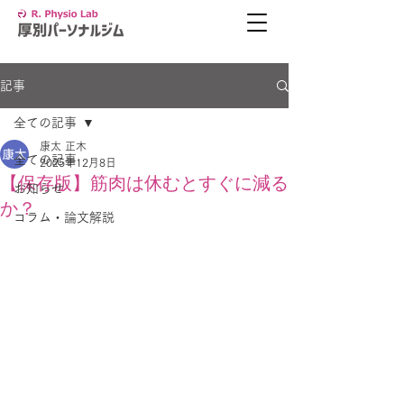
記事
全ての記事
康太 正木
全ての記事
2025年12月8日
【保存版】筋肉は休むとすぐに減る
お知らせ
か？
コラム・論文解説