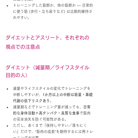
トレーニングした筋群か、他の筋群か — 日常的
に使う筋 (歩行・立ち座りなど) は比較的維持さ
れやすい。
ダイエットとアスリート、それぞれの
視点での注意点
ダイエット（減量期／ライフスタイル
目的の人）
減量やライフスタイルの変化でトレーニングを
中断しやすいが、
1か月以上の中断は筋量・基礎
代謝の低下リスクあり
。
減量期などでトレーニング量が減っても、
日常
的な身体活動＋高タンパク・良質な食事
で筋肉
の完全消失を防ぐ可能性がある。
ただし、あくまで「保持しやすい／落ちにく
い」だけで、“筋肉の成長”を期待するには再トレ
ーニングが必要。