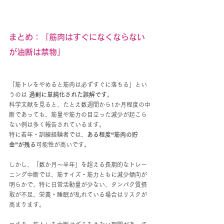
まとめ：「筋肉はすぐになくならない
が油断は禁物」
「筋トレをやめると筋肉は必ずすぐに落ちる」とい
うのは 
過剰に単純化された誤解です
。
科学文献を見ると、たとえ数週間から1か月程度の中
断であっても、筋量や筋力の目立った減少が起こら
ない例は多く報告されているます。
特に若年・訓練経験者では、
ある程度“筋肉の貯
金”が残る
可能性が高いです。
しかし、「数か月〜半年」を超える長期的なトレー
ニング中断では、筋サイズ・筋力ともに減少傾向が
明らかで、特に日常活動量が少ない、タンパク質摂
取が不足、栄養・睡眠が乱れている場合はリスクが
高まります。