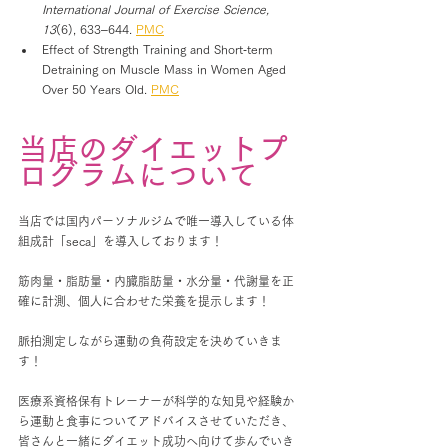
International Journal of Exercise Science, 
13
(6), 633–644. 
PMC
Effect of Strength Training and Short‑term 
Detraining on Muscle Mass in Women Aged 
Over 50 Years Old. 
PMC
当店のダイエットプ
ログラムについて
当店では国内パーソナルジムで唯一導入している体
組成計「seca」を導入しております！
筋肉量・脂肪量・内臓脂肪量・水分量・代謝量を正
確に計測、個人に合わせた栄養を提示します！
脈拍測定しながら運動の負荷設定を決めていきま
す！
医療系資格保有トレーナーが科学的な知見や経験か
ら運動と食事についてアドバイスさせていただき、
皆さんと一緒にダイエット成功へ向けて歩んでいき