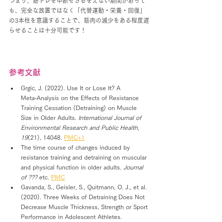
つまり、筋トレを中断せざるをえない期間があって
も、完全な放置ではなく「代替運動・栄養・回復」
の3本柱を意識することで、筋肉の減少をある程度遅
らせることは十分可能です！
参考文献
Grgic, J. (2022). Use It or Lose It? A 
Meta‑Analysis on the Effects of Resistance 
Training Cessation (Detraining) on Muscle 
Size in Older Adults. 
International Journal of 
Environmental Research and Public Health, 
19
(21), 14048. 
PMC+1
The time course of changes induced by 
resistance training and detraining on muscular 
and physical function in older adults. 
Journal 
of ???
 etc. 
PMC
Gavanda, S., Geisler, S., Quitmann, O. J., et al. 
(2020). Three Weeks of Detraining Does Not 
Decrease Muscle Thickness, Strength or Sport 
Performance in Adolescent Athletes. 