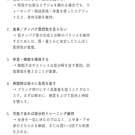
→ 怪我や出張などでジムを離れる場合でも、ウ
ォーキング・階段昇降・体重を使ったスクワッ
トなど、身体活動を維持。
食事／タンパク質摂取を怠らない
→ 筋タンパク質の合成と分解のバランスを維持
するためには、質・量ともに安定したたんぱく
質摂取が重要。
休息・睡眠を確保する
→ 睡眠不足やストレスは筋分解を促す要因。回
復環境を整えることが重要。
再開時は徐々に負荷を戻す
→ ブランク明けにすぐ高重量を扱うとケガのリ
スク。まずは軽めに、頻度を上げて筋肉と神経
を慣らす。
可能であれば部分的トレーニング維持
→ 全身を一気に休むのではなく、上半身・下半
身のどちらかを継続、または週1〜2回でも刺激
を入れる。