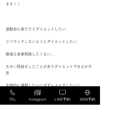
ます！！
運動初心者だけどダイエットしたい
リバウンドしないようにダイエットしたい
極端な食事制限したくない…
大きい怪我をしたことがありダイエットできるか不
安
定期的に運動したい！ボディメイクしたい！
TEL
Instagram
LINE予約
WEB予約
このような悩みや要望のある方は当店をご利用くだ
さい！！