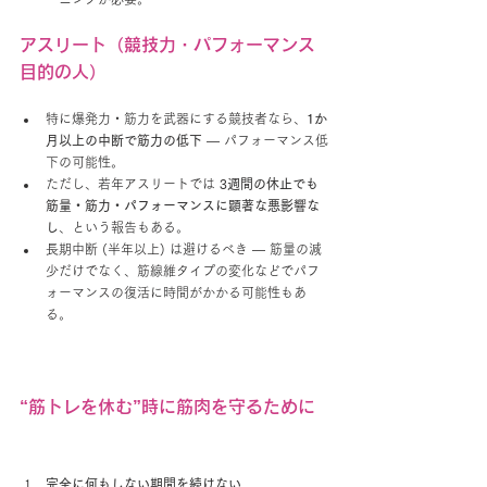
アスリート（競技力・パフォーマンス
目的の人）
特に爆発力・筋力を武器にする競技者なら、
1か
月以上の中断で筋力の低下
 — パフォーマンス低
下の可能性。
ただし、若年アスリートでは 
3週間の休止でも
筋量・筋力・パフォーマンスに顕著な悪影響な
し
、という報告もある。
長期中断 (半年以上) は避けるべき — 筋量の減
少だけでなく、筋線維タイプの変化などでパフ
ォーマンスの復活に時間がかかる可能性もあ
る。
“筋トレを休む”時に筋肉を守るために
完全に何もしない期間を続けない