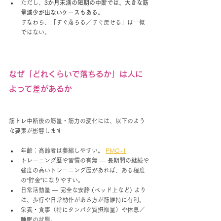
ただし、
3か月未満の短期の中断では、大きな筋
量減少が出ないケースもある
。
すなわち、「すぐ落ちる／すぐ戻せる」は一概
ではない。
なぜ「どれくらいで落ちるか」は人に
よって差があるか
筋トレ中断後の筋量・筋力の変化には、以下のよう
な要素が影響します
年齢：高齢者は萎縮しやすい。 
PMC+1
トレーニング歴や習慣の有無 — 長期間の継続や
強度の高いトレーニング歴があれば、ある程度
の“貯金”になりやすい。
日常活動量 — 完全な安静 (ベッド上など) より
は、歩行や日常動作がある方が筋維持に有利。
栄養・食事（特にタンパク質摂取量）や休息／
睡眠の状態。