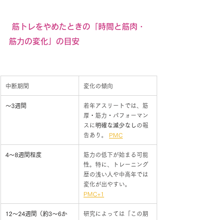
 筋トレをやめたときの「時間と筋肉・
筋力の変化」の目安
中断期間
変化の傾向
〜3週間
若年アスリートでは、筋
厚・筋力・パフォーマン
スに
明確な減少なし
の報
告あり。 
PMC
4〜8週間程度
筋力の低下が始まる可能
性。特に、トレーニング
歴の浅い人や中高年では
変化が出やすい。 
PMC+1
12〜24週間（約3〜6か
研究によっては「この期