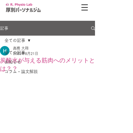
記事
全ての記事
髙橋 大翔
全ての記事
2023年8月21日
炭酸水が与える筋肉へのメリットと
お知らせ
は？？
コラム・論文解説