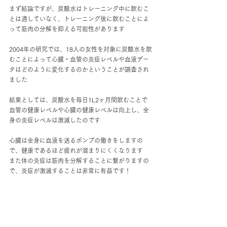
まず結論ですが、炭酸水はトレーニング中に飲むこ
とは適していなく、トレーニング後に飲むことによ
って筋肉の分解を抑える可能性があります
2004年の研究では、18人の女性を対象に炭酸水を飲
むことによって心臓・血管の炎症レベルや血液デー
タはどのように変化するのかということが調査され
ました
結果としては、炭酸水を毎日1L2ヶ月間飲むことで
血管の健康レベルや心臓の健康レベルは向上し、全
身の炎症レベルは激減したのです
心臓は全身に血液を送るポンプの働きをしますの
で、健康であるほど疲れが溜まりにくくなります
また体の炎症は筋肉を分解することに繋がりますの
で、炎症が激減することは非常に有益です！