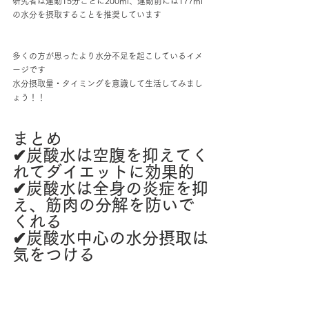
研究者は運動15分ごとに200ml、運動前には177ml
の水分を摂取することを推奨しています
多くの方が思ったより水分不足を起こしているイメ
ージです
水分摂取量・タイミングを意識して生活してみまし
ょう！！
まとめ
✔︎炭酸水は空腹を抑えてく
れてダイエットに効果的
✔︎炭酸水は全身の炎症を抑
え、筋肉の分解を防いで
くれる
✔︎炭酸水中心の水分摂取は
気をつける