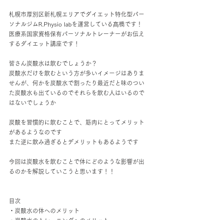
札幌市厚別区新札幌エリアでダイエット特化型パー
ソナルジムR.Physio labを運営している髙橋です！
医療系国家資格保有パーソナルトレーナーがお伝え
するダイエット講座です！
皆さん炭酸水は飲むでしょうか？
炭酸水だけを飲むという方が多いイメージはありま
せんが、何かを炭酸水で割ったり最近だと味のつい
た炭酸水も出ているのでそれらを飲む人はいるので
はないでしょうか
炭酸を習慣的に飲むことで、筋肉にとってメリット
があるようなのです
また逆に飲み過ぎるとデメリットもあるようです
今回は炭酸水を飲むことで体にどのような影響が出
るのかを解説していこうと思います！！
目次
・炭酸水の体へのメリット