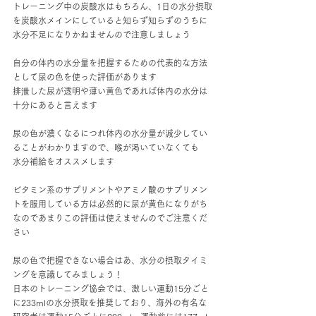
トレーニング中の炭酸水はもちろん、1日の水分摂取
を炭酸水メインにしていると知らず知らずのうちに
水分不足になりかねませんので注意しましょう
自分の体内の水分量を把握するための代表的な方法
として尿の色を使った評価があります
排泄した尿が透明や薄い黄色であれば体内の水分は
十分にあると言えます
尿の色が濃くなるにつれ体内の水分量が減少してい
ることがわかりますので、喉が渇いていなくても
水分補給をオススメします
ビタミン系のサプリメントやアミノ酸のサプリメン
トを服用している方は必然的に尿が黄色になりがち
なのであまりこの評価は使えませんのでご注意くだ
さい
尿の色で把握できない場合はあ、水分の摂取タイミ
ングを意識してみましょう！
日本のトレーニング協会では、激しい運動15分ごと
に233mlの水分摂取を推奨しており、海外の有名な