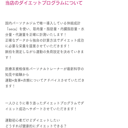
当店のダイエットプログラムについて
国内パーソナルジムで唯一導入している体組成計
「seca」を使い、筋肉量・脂肪量・内臓脂肪量・水
分量・代謝量を正確に計測いたします！
正確なデータから独自の計算方法でダイエット成功
に必要な栄養を提案させていただきます！
脈拍を測定しながら運動の負荷設定を決めていきま
す！
医療系資格保有パーソナルトレーナーが最新科学の
知見や経験から
運動×食事×衣類についてアドバイスさせていただき
ます！
一人ひとりに寄り添ったダイエットプログラムでダ
イエット成功へサポートさせていただきます！
運動初心者だけどダイエットしたい
どうすれば健康的にダイエットできる？