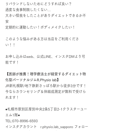
リバウンドしないためにどうすれば良い？
過度な食事制限したくない…
大きい怪我をしたことがありダイエットできるか不
安
定期的に運動したい！ボディメイクしたい！
このような悩みがある方は当店をご利用くださ
い！！
お申し込みはweb、公式LINE、インスタDMより可
能です！
【医師が推薦！理学療法士が経営するダイエット特
化型パーソナルジムR.Physio lab】
JR新札幌駅/地下鉄新さっぽろ駅から徒歩3分です！
今ならカウンセリング＆体組成測定が無料で受けら
れます！
●札幌市厚別区厚別中央2条5丁目2-1クラスターユー
エム1階●
TEL:070-8996-6593
インスタアカウント　r.physio.lab_sapporo フォロー