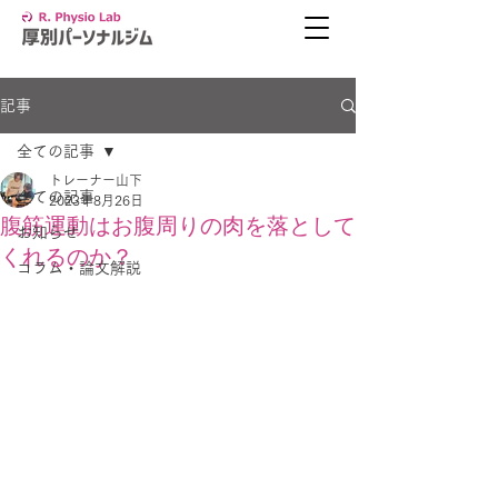
記事
全ての記事
トレーナー山下
全ての記事
2023年8月26日
腹筋運動はお腹周りの肉を落として
お知らせ
くれるのか？
コラム・論文解説