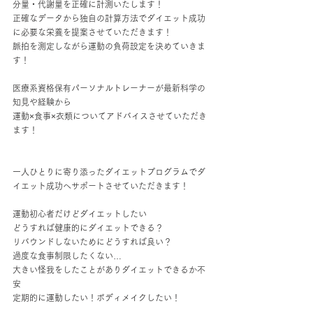
分量・代謝量を正確に計測いたします！
正確なデータから独自の計算方法でダイエット成功
に必要な栄養を提案させていただきます！
脈拍を測定しながら運動の負荷設定を決めていきま
す！
医療系資格保有パーソナルトレーナーが最新科学の
知見や経験から
運動×食事×衣類についてアドバイスさせていただき
ます！
一人ひとりに寄り添ったダイエットプログラムでダ
イエット成功へサポートさせていただきます！
運動初心者だけどダイエットしたい
どうすれば健康的にダイエットできる？
リバウンドしないためにどうすれば良い？
過度な食事制限したくない…
大きい怪我をしたことがありダイエットできるか不
安
定期的に運動したい！ボディメイクしたい！