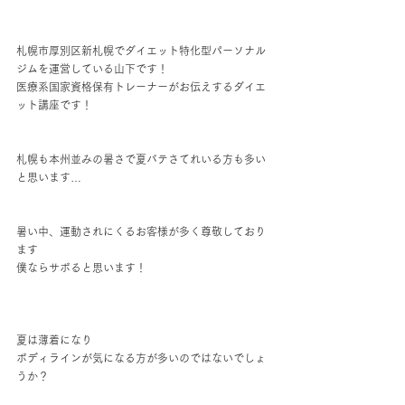
札幌市厚別区新札幌でダイエット特化型パーソナル
ジムを運営している山下です！
医療系国家資格保有トレーナーがお伝えするダイエ
ット講座です！
札幌も本州並みの暑さで夏バテさてれいる方も多い
と思います…
暑い中、運動されにくるお客様が多く尊敬しており
ます
僕ならサボると思います！
夏は薄着になり
ボディラインが気になる方が多いのではないでしょ
うか？