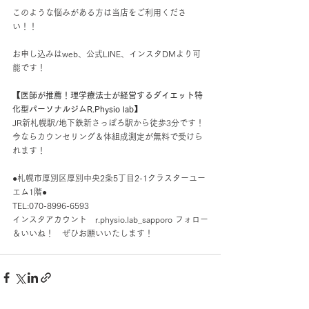
このような悩みがある方は当店をご利用くださ
い！！
お申し込みはweb、公式LINE、インスタDMより可
能です！
【医師が推薦！理学療法士が経営するダイエット特
化型パーソナルジムR.Physio lab】
JR新札幌駅/地下鉄新さっぽろ駅から徒歩3分です！
今ならカウンセリング＆体組成測定が無料で受けら
れます！
●札幌市厚別区厚別中央2条5丁目2-1クラスターユー
エム1階●
TEL:070-8996-6593
インスタアカウント　r.physio.lab_sapporo フォロー
＆いいね！　ぜひお願いいたします！ 