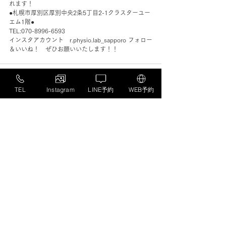
れます！
●札幌市厚別区厚別中央2条5丁目2-1クラスターユー
エム1階●
TEL:070-8996-6593
インスタアカウント　r.physio.lab_sapporo フォロー
＆いいね！　ぜひお願いいたします！！
TEL
Instagram
LINE予約
WEB予約
すべて表示
最新記事