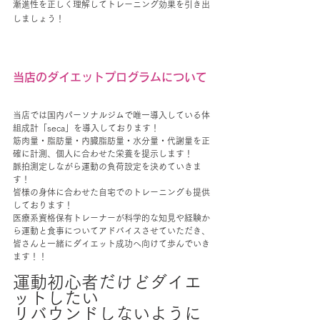
漸進性を正しく理解してトレーニング効果を引き出
しましょう！
当店のダイエットプログラムについて
当店では国内パーソナルジムで唯一導入している体
組成計「seca」を導入しております！
筋肉量・脂肪量・内臓脂肪量・水分量・代謝量を正
確に計測、個人に合わせた栄養を提示します！
脈拍測定しながら運動の負荷設定を決めていきま
す！
皆様の身体に合わせた自宅でのトレーニングも提供
しております！
医療系資格保有トレーナーが科学的な知見や経験か
ら運動と食事についてアドバイスさせていただき、
皆さんと一緒にダイエット成功へ向けて歩んでいき
ます！！
運動初心者だけどダイエ
ットしたい
リバウンドしないように