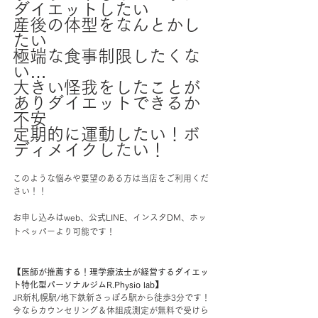
ダイエットしたい
産後の体型をなんとかし
たい
極端な食事制限したくな
い…
大きい怪我をしたことが
ありダイエットできるか
不安
定期的に運動したい！ボ
ディメイクしたい！
このような悩みや要望のある方は当店をご利用くだ
さい！！
お申し込みはweb、公式LINE、インスタDM、ホッ
トペッパーより可能です！
【医師が推薦する！理学療法士が経営するダイエッ
ト特化型パーソナルジムR.Physio lab】
JR新札幌駅/地下鉄新さっぽろ駅から徒歩3分です！
今ならカウンセリング＆体組成測定が無料で受けら