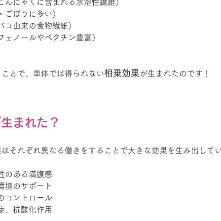
こんにゃくに含まれる水溶性繊維）
・ごぼうに多い）
バコ由来の食物繊維）
フェノールやペクチン豊富）
相乗効果
ることで、単体では得られない
が生まれたのです！
が生まれた？
維はそれぞれ異なる働きをすることで大きな効果を生み出して
性のある満腹感
環境のサポート
のコントロール
症、抗酸化作用