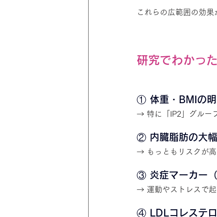
これらの広範囲の効果
研究でわかった
① 体重・BMIの
→ 特に「IP2」グル
② 内臓脂肪の大
→ もっともリスクが
③ 炎症マーカー（
→ 運動やストレスで
④ LDLコレステ