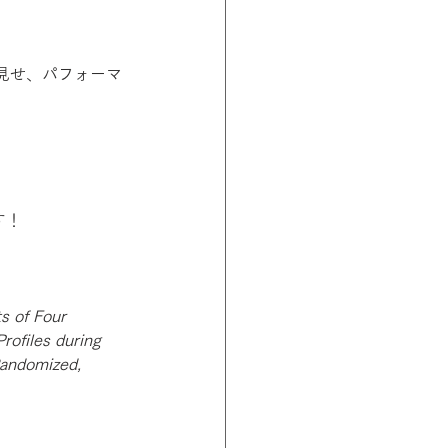
見せ、パフォーマ
す！
ts of Four 
ofiles during 
Randomized, 