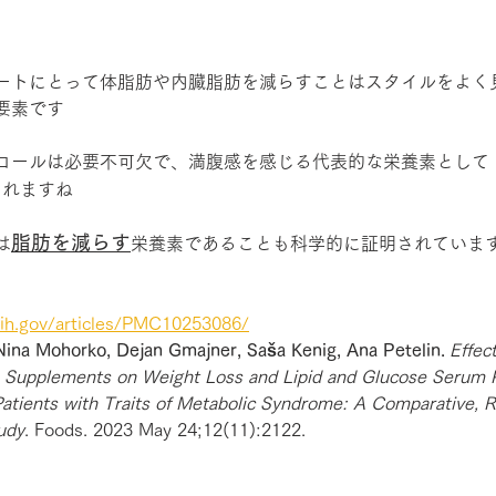
ートにとって体脂肪や内臓脂肪を減らすことはスタイルをよく
要素です
ロールは必要不可欠で、満腹感を感じる代表的な栄養素として
られますね
脂肪を減らす
は
栄養素であることも科学的に証明されていま
nih.gov/articles/PMC10253086/
 Nina Mohorko, Dejan Gmajner, Saša Kenig, Ana Petelin.
Effec
re Supplements on Weight Loss and Lipid and Glucose Serum Pr
Patients with Traits of Metabolic Syndrome: A Comparative, 
udy
. Foods. 2023 May 24;12(11):2122.