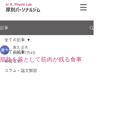
記事
全ての記事
康太 正木
全ての記事
2025年7月4日
脂肪を落として筋肉が残る食事
お知らせ
コラム・論文解説