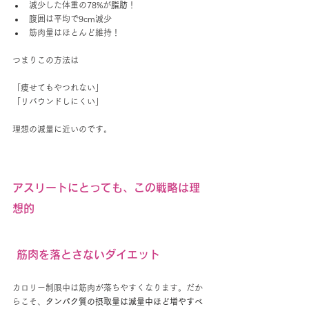
減少した体重の78%が
脂肪
！
腹囲は平均で9cm減少
筋肉量はほとんど維持！
つまりこの方法は
「痩せてもやつれない」
「リバウンドしにくい」
理想の減量に近いのです。
アスリートにとっても、この戦略は理
想的
 筋肉を落とさないダイエット
カロリー制限中は筋肉が落ちやすくなります。だか
らこそ、
タンパク質の摂取量は減量中ほど増やすべ