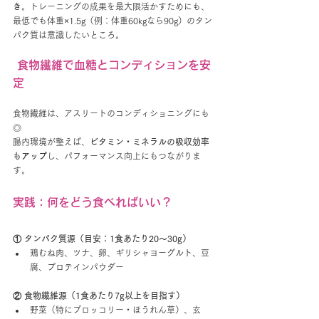
き
。トレーニングの成果を最大限活かすためにも、
最低でも体重×1.5g（例：体重60kgなら90g）のタン
パク質は意識したいところ。
 食物繊維で血糖とコンディションを安
定
食物繊維は、アスリートのコンディショニングにも
◎
腸内環境が整えば、
ビタミン・ミネラルの吸収効率
もアップ
し、パフォーマンス向上にもつながりま
す。
実践：何をどう食べればいい？
① タンパク質源（目安：1食あたり20〜30g）
鶏むね肉、ツナ、卵、ギリシャヨーグルト、豆
腐、プロテインパウダー
② 食物繊維源（1食あたり7g以上を目指す）
野菜（特にブロッコリー・ほうれん草）、玄