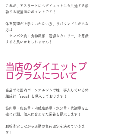
これが、アスリートにもダイエットにも共通する成
功する減量法のポイントです！
体重管理が上手くいかない方、リバウンドしがちな
方は
「タンパク質＋食物繊維＋適切なカロリー」を意識
すると良いかもしれません！
当店のダイエットプ
ログラムについて
当店では国内パーソナルジムで唯一導入している体
組成計「seca」を導入しております！
筋肉量・脂肪量・内臓脂肪量・水分量・代謝量を正
確に計測、個人に合わせた栄養を提示します！
脈拍測定しながら運動の負荷設定を決めていきま
す！