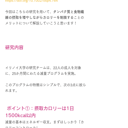
https://doi.org/10.1002/osp4.764
今回はこちらの研究を用いて、
タンパク質と食物繊
維の摂取を増やしながらカロリーを制限する
ことの
メリットについて解説していこうと思います！
研究内容
イリノイ大学の研究チームは、22人の成人を対象
に、25か月間にわたる減量プログラムを実施。
このプログラムの特徴はシンプルで、次の3点に絞ら
れます。
 ポイント①：摂取カロリーは1日
1500kcal以内
減量の基本はエネルギー収支。まずはしっかり「カ
ロリーコントロール」