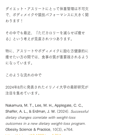
ダイエット・アスリートにとって体重管理は不可欠
で、ボディメイクや競技パフォーマンスに大きく関
わります！
その中でも最近、「ただカロリーを減らせば痩せ
る」という考えが見直されつつあります。
特に、アスリートやボディメイクに励む方健康的に
痩せたい方の間では、食事の質が重要視されるよう
になっています。
このような流れの中で
2024年8月に発表されたイリノイ大学の最新研究が
注目を集めています。
Nakamura, M. T., Lee, M. H., Applegate, C. C., 
Shaffer, A. L., & Erdman, J. W.
 (2024). 
Successful 
dietary changes correlate with weight-loss 
outcomes in a new dietary weight-loss program
. 
Obesity Science & Practice
, 10(3), e764. 