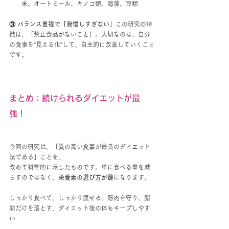
米、オートミール、キノコ類、海藻、豆類
③ バランス重視で「我慢しすぎない」
この研究の特
徴は、「禁止食品がないこと」。大切なのは、自分
の食事を“見える化”して、自主的に改善していくこと
です。
まとめ：続けられるダイエットが最
強！
今回の研究は、「質の高い食事が最良のダイエット
法である」ことを、
改めて科学的に示したものです。単に食べる量を減
らすのではなく、
栄養素の選び方が鍵
になります。
しっかり食べて、しっかり痩せる、筋肉を守り、脂
肪だけを落とす、ダイエット後の体もキープしやす
い