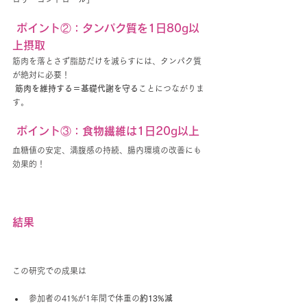
 ポイント②：タンパク質を1日80g以
上摂取
筋肉を落とさず脂肪だけを減らすには、タンパク質
が絶対に必要！
筋肉を維持する＝基礎代謝を守る
ことにつながりま
す。
 ポイント③：食物繊維は1日20g以上
血糖値の安定、満腹感の持続、腸内環境の改善にも
効果的！
結果
この研究での成果は
参加者の41%が1年間で体重の
約13%減