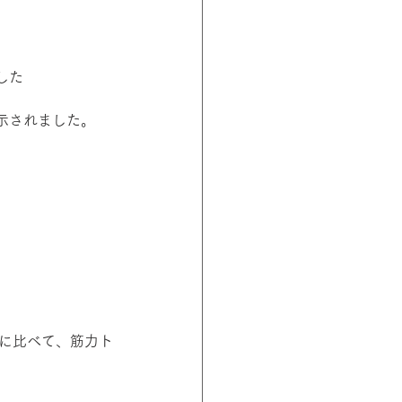
した
示されました。
プに比べて、筋力ト