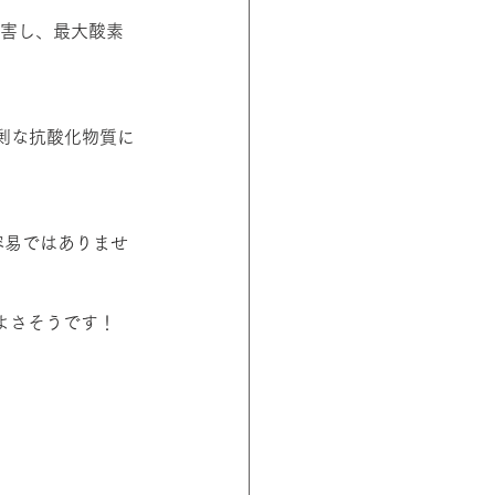
阻害し、最大酸素
剰な抗酸化物質に
容易ではありませ
がよさそうです！