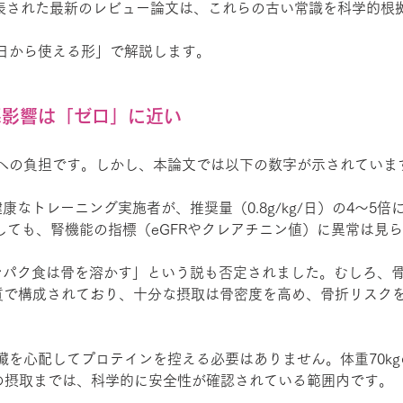
に発表された最新のレビュー論文は、これらの古い常識を科学的根
日から使える形」で解説します。
悪影響は「ゼロ」に近い
への負担です。しかし、本論文では以下の数字が示されていま
健康なトレーニング実施者が、推奨量（0.8g/kg/日）の4〜5倍
しても、腎機能の指標（eGFRやクレアチニン値）に異常は見
ンパク食は骨を溶かす」という説も否定されました。むしろ、骨の
ク質で構成されており、十分な摂取は骨密度を高め、骨折リスク
臓を心配してプロテインを控える必要はありません。体重70kg
g）程度の摂取までは、科学的に安全性が確認されている範囲内です。