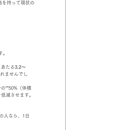
拠を持って現状の
す。
にあたる
3.2〜
られませんでし
**50%（体積
を低減させます。
の人なら、1日