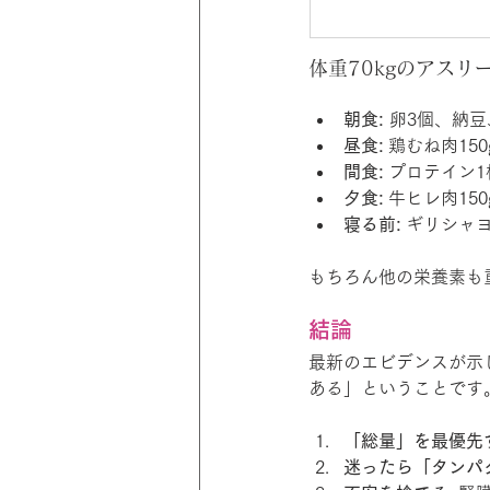
体重70kgのアスリー
朝食:
 卵3個、納豆
昼食:
 鶏むね肉15
間食:
 プロテイン1
夕食:
 牛ヒレ肉15
寝る前:
 ギリシャ
もちろん他の栄養素も
結論
最新のエビデンスが示
ある」ということです
「総量」を最優先
迷ったら「タンパ