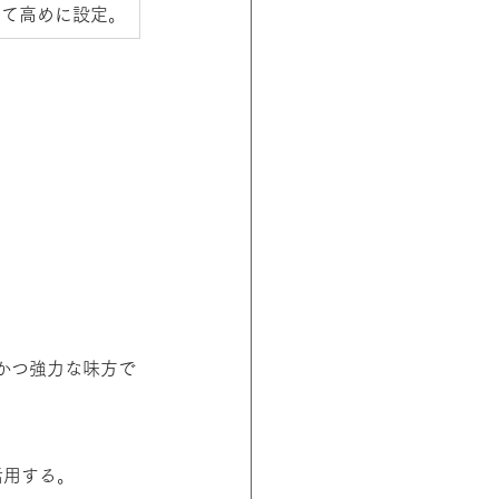
えて高めに設定。
かつ強力な味方で
。
活用する。