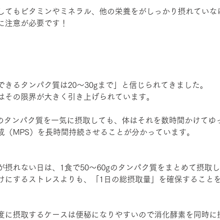
してもビタミンやミネラル、他の栄養をがしっかり摂れていな
に注意が必要です！
できるタンパク質は20〜30gまで」と信じられてきました。
はその限界が大きく引き上げられています。
以上のタンパク質を一気に摂取しても、体はそれを数時間かけてゆ
成（MPS）を長時間持続させることが分かっています。
が摂れない日は、1食で50〜60gのタンパク質をまとめて摂取
けにするストレスよりも、「1日の総摂取量」を確保すること
度に摂取するケースは便秘になりやすいので消化酵素を同時に