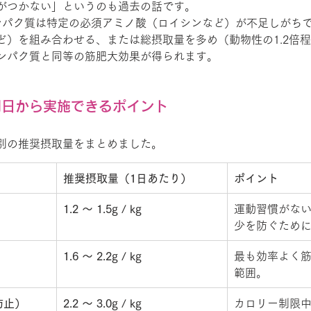
がつかない」というのも過去の話です。
ンパク質は特定の必須アミノ酸（ロイシンなど）が不足しがち
ど）を組み合わせる、または総摂取量を多め（動物性の1.2倍
ンパク質と同等の筋肥大効果が得られます。
が明日から実施できるポイント
別の推奨摂取量をまとめました。
推奨摂取量（1日あたり）
ポイント
1.2 〜 1.5g / kg
運動習慣がな
少を防ぐため
1.6 〜 2.2g / kg
最も効率よく
範囲。
防止）
2.2 〜 3.0g / kg
カロリー制限