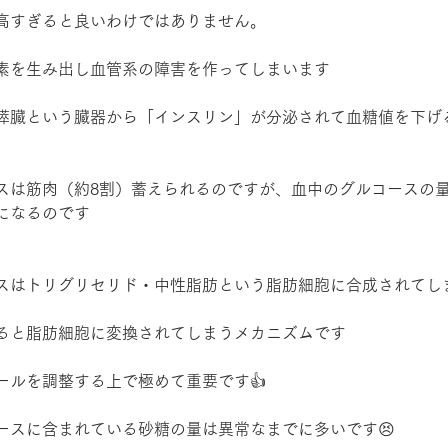
高すぎると良いわけではありません。
素を生み出し血管系の障害を作ってしまいます
膵臓という臓器から「インスリン」が分泌されて血糖値を下げ
スは筋肉（約8割）蓄えられるのですが、血中のグルコースの
になるのです
スはトリグリセリド・中性脂肪という脂肪細胞に合成されてし
ると脂肪細胞に変換されてしまうメカニズムです
ールを調整する上で極めて重要です👍
ースに含まれている砂糖の量は異常なまでに多いです😣