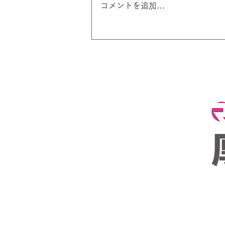
コメントを追加…
試合前の「極度の緊張」はパ
フォーマンスUPのサイ
ン！？最新科学が明かす「プ
レッシャー」との付き合い方