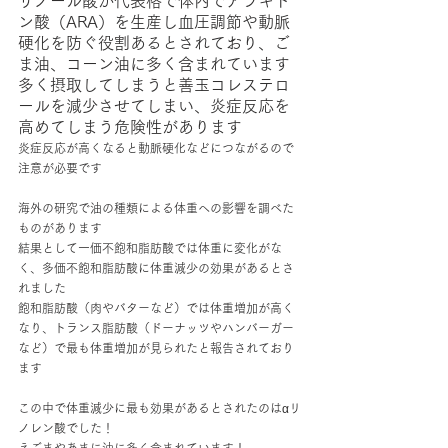
リノール酸が代表格で体内でアラキド
ン酸（ARA）を生産し血圧調節や動脈
硬化を防ぐ役割あるとされており、ご
ま油、コーン油に多く含まれています
多く摂取してしまうと善玉コレステロ
ールを減少させてしまい、炎症反応を
高めてしまう危険性があります
炎症反応が高くなると動脈硬化などにつながるので
注意が必要です
海外の研究で油の種類による体重への影響を調べた
ものがあります
結果として一価不飽和脂肪酸では体重に変化がな
く、多価不飽和脂肪酸に体重減少の効果があるとさ
れました
飽和脂肪酸（肉やバターなど）では体重増加が高く
なり、トランス脂肪酸（ドーナッツやハンバーガー
など）で最も体重増加が見られたと報告されており
ます
この中で体重減少に最も効果があるとされたのはαリ
ノレン酸でした！
えごまやあまに油に多く含まれています！