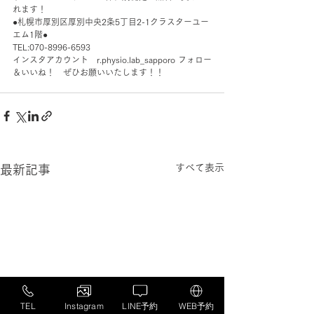
れます！
●札幌市厚別区厚別中央2条5丁目2-1クラスターユー
エム1階●
TEL:070-8996-6593
インスタアカウント　r.physio.lab_sapporo フォロー
＆いいね！　ぜひお願いいたします！！
すべて表示
最新記事
TEL
Instagram
LINE予約
WEB予約