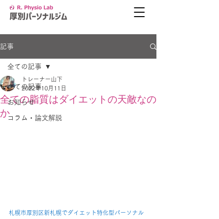
記事
全ての記事
トレーナー山下
全ての記事
2022年10月11日
全ての脂質はダイエットの天敵なの
お知らせ
か
コラム・論文解説
札幌市厚別区新札幌でダイエット特化型パーソナル