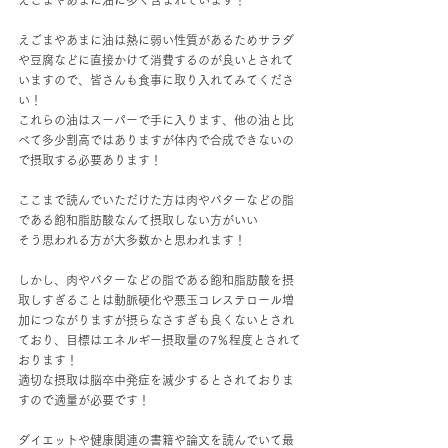
えごまやあまに油は熱に弱い性質があるためサラダ
や豆腐などに直接かけて消費するのが良いとされて
いますので、皆さんも食事に取り入れてみてくださ
い！
これらの油はスーパーで手に入ります、他の油と比
べて多少割高ではありますが体内で合成できないの
で摂取する必要あります！
ここまで読んでいただけた方は肉やバターなどの脂
である飽和脂肪酸なんて摂取しない方がいい
そう思われる方が大多数かと思われます！
しかし、肉やバターなどの脂である飽和脂肪酸を摂
取しすぎることは動脈硬化や悪玉コレステロール増
加につながりますが摂らなさすぎも良くないとされ
ており、目標はエネルギー摂取量の7％程度とされて
おります！
適切な摂取は脳卒中発症を減少するとされておりま
すので適量が必要です！
ダイエットや健康関連の書籍や論文を読んでいて最