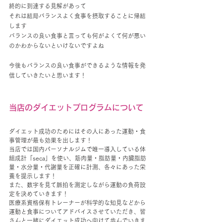
終的に到達する見解があって
それは結局バランスよく食事を摂取することに帰結
します
バランスの良い食事と言っても何がよくて何が悪い
のかわからないといけないですよね
今後もバランスの良い食事ができるような情報を発
信していきたいと思います！
当店のダイエットプログラムについて
ダイエット成功のためにはその人にあった運動・食
事管理が最も効果を出します！
当店では国内パーソナルジムで唯一導入している体
組成計「seca」を使い、筋肉量・脂肪量・内臓脂肪
量・水分量・代謝量を正確に計測、各々にあった栄
養を提示します！
また、数字を見て脈拍を測定しながら運動の負荷設
定を決めていきます！
医療系資格保有トレーナーが科学的な知見などから
運動と食事についてアドバイスさせていただき、皆
さんと一緒にダイエット成功へ向けて歩んでいきま