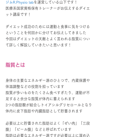
ジムR.Physio lab
を運営している山下です！
医療系国家資格保有トレーナーがお伝えするダイエ
ット講座です！
ダイエット成功のためには運動と食事に気をつける
ということを何回かに分けてお伝えしてきました
今回はダイエットの天敵とよく言われる脂質につい
て詳しく解説していきたいと思います！
脂質とは
身体の主要なエネルギー源のひとつで、内蔵保護や
体温調整などの役割を担っています
脂質が多いものをたくさん食べすぎたり、運動が不
足すると余分な脂質が体内に蓄えられます
3つの脂肪酸が結合しトイアシルグリセロールとなり
体内に皮下脂肪や内臓脂肪として貯蓄されます
必要以上に貯蓄された脂肪はよく「ぜい肉」「三段
腹」「ビール腹」などと呼ばれています
脂肪は必要なエネルギー源ですが必要以上に溜め込