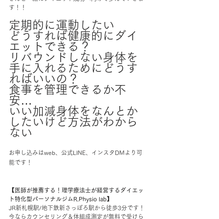
す！！
定期的に運動したい
どうすれば健康的にダイ
エットできる？
リバウンドしない身体を
手に入れるためにどうす
ればいいの？
食事を管理できるか不
安…
いい加減身体をなんとか
したいけど方法がわから
ない
お申し込みはweb、公式LINE、インスタDMより可
能です！
【医師が推薦する！理学療法士が経営するダイエッ
ト特化型パーソナルジムR.Physio lab】
JR新札幌駅/地下鉄新さっぽろ駅から徒歩3分です！
今ならカウンセリング＆体組成測定が無料で受けら