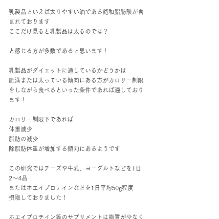
乳製品といえば太りやすい油である飽和脂肪酸が含
まれております
ここだけ見ると乳製品は太るのでは？
と感じる方が多数であると思います！
乳製品がダイエットに適しているかどうかは
肥満または太っている傾向にある方がカロリー制限
をしながら食べるといった条件であれば適しており
ます！
カロリー制限下であれば
体重減少
脂肪の減少
除脂肪体重が増加する傾向にあるようです
この研究ではチーズや牛乳、ヨーグルトなどを1日
2〜4品
またはホエイプロテインなどを1日平均50g程度
摂取しておりました！
ホエイプロテイン等のサプリメントは脂質が少なく