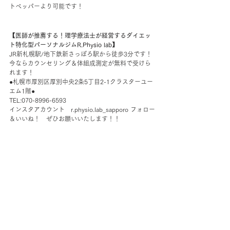
トペッパーより可能です！
【医師が推薦する！理学療法士が経営するダイエッ
ト特化型パーソナルジムR.Physio lab】
JR新札幌駅/地下鉄新さっぽろ駅から徒歩3分です！
今ならカウンセリング＆体組成測定が無料で受けら
れます！
●札幌市厚別区厚別中央2条5丁目2-1クラスターユー
エム1階●
TEL:070-8996-6593
インスタアカウント　r.physio.lab_sapporo フォロー
＆いいね！　ぜひお願いいたします！！