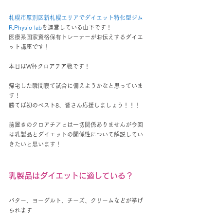
札幌市厚別区新札幌エリアでダイエット特化型ジム
R.Physio lab
を運営している山下です！
医療系国家資格保有トレーナーがお伝えするダイエ
ット講座です！
本日はW杯クロアチア戦です！
帰宅した瞬間寝て試合に備えようかなと思っていま
す！
勝てば初のベスト8、皆さん応援しましょう！！！
前置きのクロアチアとは一切関係ありませんが今回
は乳製品とダイエットの関係性について解説してい
きたいと思います！
乳製品はダイエットに適している？
バター、ヨーグルト、チーズ、クリームなどが挙げ
られます