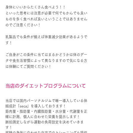
身体にいいからたくさん食べよう！！
といった思考には注意が必要で何でもかんでも良い
ものを多く食べれば良いということではありません
のでご注意ください！
乳製品でも条件が揃えば体重減少効果があるようで
す！
ご自身がこの条件に当てはまるかどうかは体のデー
タや食生活習慣によって異なりますので気になる方
は体験にてご質問ください！
当店のダイエットプログラムについて
当店では国内パーソナルジムで唯一導入している体
組成計「seca」を導入しております！
筋肉量・脂肪量・内臓脂肪量・水分量・代謝量を正
確に計測、個人に合わせた栄養を提示します！
脈拍測定しながら運動の負荷設定を決めていきま
す！
皆様の身体に合わせた自宅でのトレーニングも提供