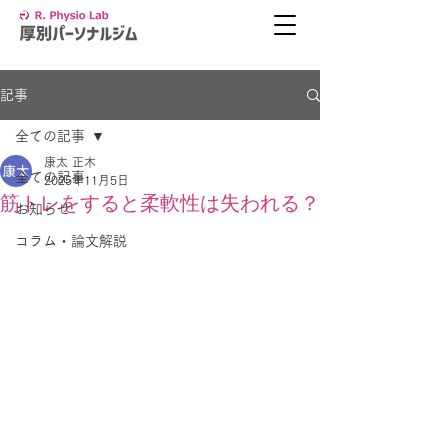
記事
全ての記事
康太 正木
全ての記事
2025年11月5日
筋トレをすると柔軟性は失われる？
お知らせ
コラム・論文解説