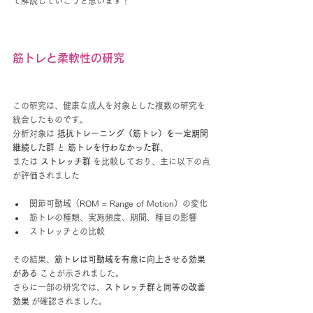
て解説していこうと思います！
筋トレと柔軟性の研究
この研究は、健康な成人を対象とした複数の研究を
統合したものです。
分析対象は 
抵抗トレーニング（筋トレ）を一定期間
継続した群
 と 
筋トレを行わなかった群
、
または 
ストレッチ群
 を比較しており、主に以下の点
が評価されました
関節可動域（ROM = Range of Motion）の変化
筋トレの種類、実施頻度、期間、種目の影響
ストレッチとの比較
その結果、
筋トレは可動域を有意に向上させる効果
がある
 ことが示されました。
さらに一部の研究では、
ストレッチ群と同等の改善
効果
 が確認されました。