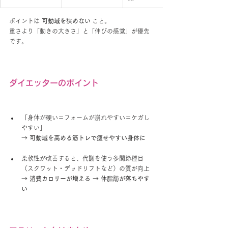
ポイントは 
可動域を狭めない
 こと。
重さより「動きの大きさ」と「伸びの感覚」が優先
です。
ダイエッターのポイント
「身体が硬い＝フォームが崩れやすい＝ケガし
やすい」
→ 
可動域を高める筋トレで痩せやすい身体に
柔軟性が改善すると、代謝を使う多関節種目
（スクワット・デッドリフトなど）の質が向上
→ 
消費カロリーが増える → 体脂肪が落ちやす
い