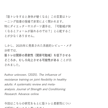
「筋トレをすると身体が硬くなる」この言葉はトレ
ーニング指導の現場で非常によく聞かれます。
特にダイエッターやスポーツ選手は、「可動域が狭
くなるとフォームが崩れるのでは？」と心配するこ
とが少なくありません。
しかし、2025年に発表された系統的レビュー・メタ
分析では、
筋トレは関節の柔軟性（関節可動域）を低下させる
どころか、むしろ向上させる可能性がある
 ことが示
されました。
Author unknown. (2025). 
The influence of 
resistance training on joint flexibility in healthy 
adults: A systematic review and meta-
analysis.
Journal of Strength and Conditioning 
Research.
 Advance online
今回はこちらの研究をもとに筋トレと柔軟性につい