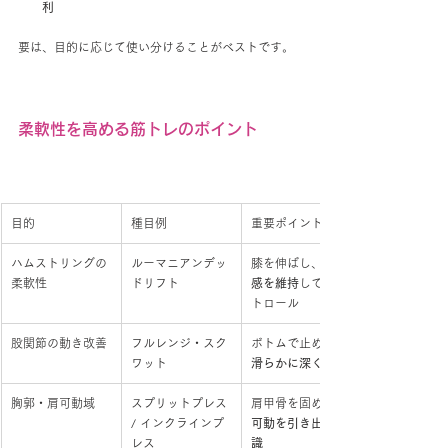
利
要は、目的に応じて使い分けることがベストです。
柔軟性を高める筋トレのポイント
目的
種目例
重要ポイント
ハムストリングの
ルーマニアンデッ
膝を伸ばし、
柔軟性
ドリフト
感を維持
してコン
トロール
股関節の動き改善
フルレンジ・スク
ボトムで止めずに
ワット
滑らかに深く
胸郭・肩可動域
スプリットプレス 
肩甲骨を固めず、
/ インクラインプ
可動を引き出す意
レス
識