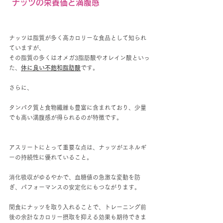
 ナッツの栄養価と満腹感
ナッツは脂質が多く高カロリーな食品として知られ
ていますが、
その脂質の多くはオメガ3脂肪酸やオレイン酸といっ
た、
体に良い不飽和脂肪酸
です。
さらに、
タンパク質と食物繊維も豊富に含まれており、少量
でも高い満腹感が得られるのが特徴です。
アスリートにとって重要な点は、ナッツがエネルギ
ーの持続性に優れていること。
消化吸収がゆるやかで、血糖値の急激な変動を防
ぎ、パフォーマンスの安定化にもつながります。
間食にナッツを取り入れることで、トレーニング前
後の余計なカロリー摂取を抑える効果も期待できま