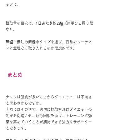
ックに。
摂取量の目安は、
1日あたり約28g
（片手ひと握り程
度）。
無塩・無油の素焼きタイプ
を選び、日常のルーティ
ンに無理なく取り入れるのが理想的です。
 まとめ
ナッツは脂質が多いことからダイエットには不向き
と思われがちですが、
実際にはその逆で、適切に摂取すればダイエットの
効果を促進させ、疲労回復を助け、トレーニング効
果を高めていくことが期待できる強力なサポーター
となります。