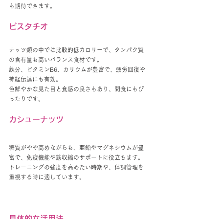
も期待できます。
ピスタチオ
ナッツ類の中では比較的低カロリーで、タンパク質
の含有量も高いバランス食材です。
鉄分、ビタミンB6、カリウムが豊富で、疲労回復や
神経伝達にも有効。
色鮮やかな見た目と食感の良さもあり、間食にもぴ
ったりです。 
カシューナッツ
糖質がやや高めながらも、亜鉛やマグネシウムが豊
富で、免疫機能や筋収縮のサポートに役立ちます。
トレーニングの強度を高めたい時期や、体調管理を
重視する時に適しています。
具体的な活用法