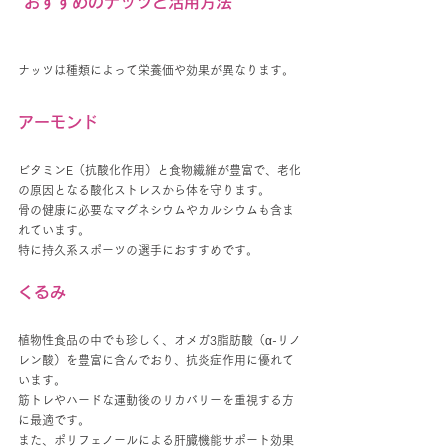
 おすすめのナッツと活用方法
ナッツは種類によって栄養価や効果が異なります。
アーモンド
ビタミンE（抗酸化作用）と食物繊維が豊富で、老化
の原因となる酸化ストレスから体を守ります。
骨の健康に必要なマグネシウムやカルシウムも含ま
れています。
特に持久系スポーツの選手におすすめです。
くるみ
植物性食品の中でも珍しく、オメガ3脂肪酸（α-リノ
レン酸）を豊富に含んでおり、抗炎症作用に優れて
います。
筋トレやハードな運動後のリカバリーを重視する方
に最適です。
また、ポリフェノールによる肝臓機能サポート効果