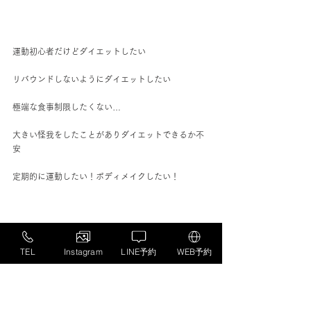
運動初心者だけどダイエットしたい
リバウンドしないようにダイエットしたい
極端な食事制限したくない…
大きい怪我をしたことがありダイエットできるか不
安
定期的に運動したい！ボディメイクしたい！
このような悩みや要望のある方は当店をご利用くだ
さい！！
TEL
Instagram
LINE予約
WEB予約
お申し込みはweb、公式LINE、インスタDM、ホッ