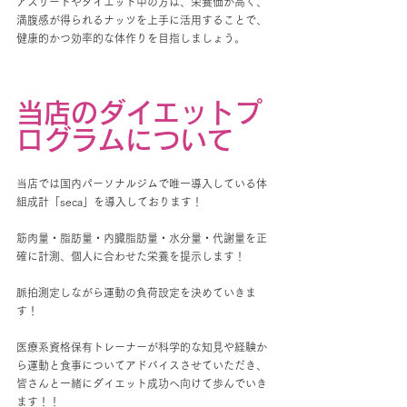
アスリートやダイエット中の方は、栄養価が高く、
満腹感が得られるナッツを上手に活用することで、
健康的かつ効率的な体作りを目指しましょう。
当店のダイエットプ
ログラムについて
当店では国内パーソナルジムで唯一導入している体
組成計「seca」を導入しております！
筋肉量・脂肪量・内臓脂肪量・水分量・代謝量を正
確に計測、個人に合わせた栄養を提示します！
脈拍測定しながら運動の負荷設定を決めていきま
す！
医療系資格保有トレーナーが科学的な知見や経験か
ら運動と食事についてアドバイスさせていただき、
皆さんと一緒にダイエット成功へ向けて歩んでいき
ます！！