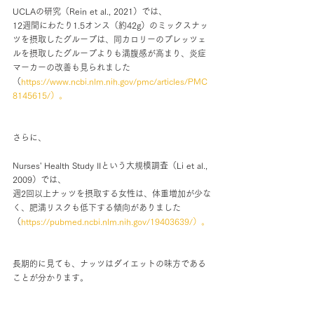
UCLAの研究（Rein et al., 2021）では、
12週間にわたり1.5オンス（約42g）のミックスナッ
ツを摂取したグループは、同カロリーのプレッツェ
ルを摂取したグループよりも満腹感が高まり、炎症
マーカーの改善も見られました
（
https://www.ncbi.nlm.nih.gov/pmc/articles/PMC
8145615/）。
さらに、
Nurses' Health Study IIという大規模調査（Li et al., 
2009）では、
週2回以上ナッツを摂取する女性は、体重増加が少な
く、肥満リスクも低下する傾向がありました
（
https://pubmed.ncbi.nlm.nih.gov/19403639/）。
長期的に見ても、ナッツはダイエットの味方である
ことが分かります。