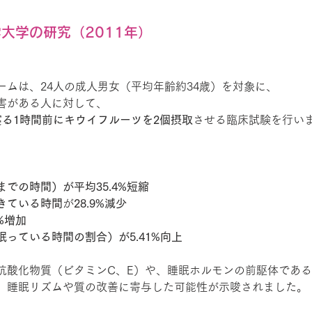
学大学の研究（2011年）
ームは、24人の成人男女（平均年齢約34歳）を対象に、
害がある人に対して、
寝る1時間前にキウイフルーツを2個摂取
させる臨床試験を行い
での時間）が平均35.4%短縮
きている時間
が
28.9%減少
4%増加
っている時間の割合）が5.41%向上
抗酸化物質（ビタミンC、E）や、睡眠ホルモンの前駆体であ
、睡眠リズムや質の改善に寄与した可能性が示唆されました。