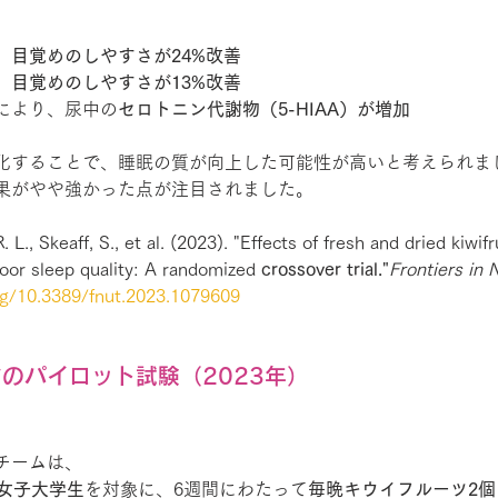
、目覚めのしやすさが24%改善
、目覚めのしやすさが13%改善
により、尿中の
セロトニン代謝物（5-HIAA）が増加
化することで、睡眠の質が向上した可能性が高いと考えられま
果がやや強かった点が注目されました。
 L., Skeaff, S., et al. (2023). "Effects of fresh and dried kiwifr
poor sleep quality: A randomized 
crossover trial."
Frontiers in N
org/10.3389/fnut.2023.1079609
アのパイロット試験（2023年）
チームは、
の女子大学生
を対象に、6週間にわたって
毎晩キウイフルーツ2個