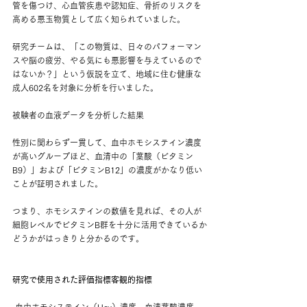
管を傷つけ、心血管疾患や認知症、骨折のリスクを
高める悪玉物質として広く知られていました。
研究チームは、「この物質は、日々のパフォーマン
スや脳の疲労、やる気にも悪影響を与えているので
はないか？」という仮説を立て、地域に住む健康な
成人602名を対象に分析を行いました。
被験者の血液データを分析した結果
性別に関わらず一貫して、血中ホモシステイン濃度
が高いグループほど、血清中の「葉酸（ビタミン
B9）」および「ビタミンB12」の濃度がかなり低い
ことが証明されました。
つまり、ホモシステインの数値を見れば、その人が
細胞レベルでビタミンB群を十分に活用できているか
どうかがはっきりと分かるのです。
研究で使用された評価指標客観的指標