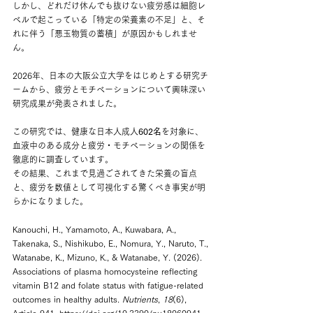
しかし、どれだけ休んでも抜けない疲労感は細胞レ
ベルで起こっている「特定の栄養素の不足」と、そ
れに伴う「悪玉物質の蓄積」が原因かもしれませ
ん。
2026年、日本の大阪公立大学をはじめとする研究チ
ームから、疲労とモチベーションについて興味深い
研究成果が発表されました。
この研究では、健康な日本人成人
602名
を対象に、
血液中のある成分と疲労・モチベーションの関係を
徹底的に調査しています。
その結果、これまで見過ごされてきた栄養の盲点
と、疲労を数値として可視化する驚くべき事実が明
らかになりました。
Kanouchi, H., Yamamoto, A., Kuwabara, A., 
Takenaka, S., Nishikubo, E., Nomura, Y., Naruto, T., 
Watanabe, K., Mizuno, K., & Watanabe, Y. (2026). 
Associations of plasma homocysteine reflecting 
vitamin B12 and folate status with fatigue-related 
outcomes in healthy adults. 
Nutrients
, 
18
(6), 