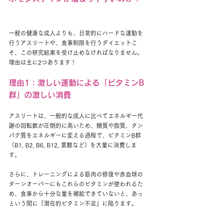
一般の健康な成人よりも、日常的にハードな運動を
行うアスリートや、食事制限を行うダイエットこ
そ、この研究結果を受け止めなければなりません。
理由は主に2つあります！
理由1：激しい運動による「ビタミンB
群」の激しい消費
アスリートは、一般的な成人に比べてエネルギー代
謝の回転数が圧倒的に高いため、糖質や脂質、タン
パク質をエネルギーに変える過程で、ビタミンB群
（B1, B2, B6, B12, 葉酸など）を大量に消費しま
す。
さらに、トレーニングによる筋肉の修復や赤血球の
ターンオーバーにもこれらのビタミンが使われるた
め、食事から十分な量を補給できていないと、あっ
という間に「潜在的ビタミン不足」に陥ります。