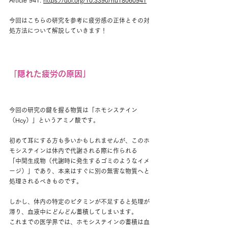
Article 941. 
https://doi.org/10.3390/nu18060941
今回はこちらの研究を参考に疲労感の正体とその対
処方法について解説していきます！
「隠れた疲労の原因」
今回の研究の鍵を握る物質は「ホモシステイン
（Hcy）」というアミノ酸です。
初めて耳にする方も多いかもしれませんが、このホ
モシステインは体内で代謝される際に作られる
「中間生成物（代謝時に発生するゴミのようなイメ
ージ）」であり、本来はすぐに別の無害な物質へと
処理されるべきものです。
しかし、体内の特定のビタミンが不足すると処理が
滞り、血液中にどんどん蓄積してしまいます。
これまでの医学界では、ホモシステインの蓄積は血