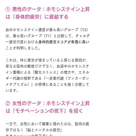
① 男性のデータ：ホモシステイン上昇
は「身体的疲労」に直結する
血中ホモシステイン濃度が最も高いグループ（T3）
は、最も低いグループ（T1）と比較して、チャルダ
ー疲労尺度における
身体的疲労スコアが有意に高い
ことが判明しました。
これは、体に疲労が溜まっていると感じる原因が、
単なる筋肉の酷使だけでなく、血液中のホモシステ
イン蓄積による「酸化ストレス」の増大や、エネル
ギー代謝の根幹である「一炭素代謝（ワンカーボン
メタブリズム）」の停滞にあることを強く示唆して
います。
② 女性のデータ：ホモシステイン上昇
は「モチベーションの低下」を招く
一方で、女性において顕著に現れたのは、筋肉の疲
労ではなく「脳とメンタルの疲労」