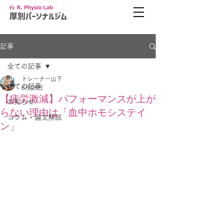
記事
全ての記事
トレーナー山下
全ての記事
6月25日
【疲労激減】パフォーマンスが上が
お知らせ
らない理由は「血中ホモシステイ
コラム・論文解説
ン」