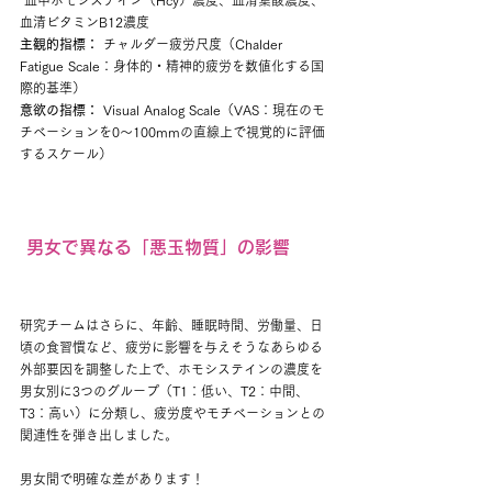
 血中ホモシステイン（Hcy）濃度、血清葉酸濃度、
血清ビタミンB12濃度
主観的指標：
 チャルダー疲労尺度（Chalder 
Fatigue Scale：身体的・精神的疲労を数値化する国
際的基準）
意欲の指標：
 Visual Analog Scale（VAS：現在のモ
チベーションを0〜100mmの直線上で視覚的に評価
するスケール）
 男女で異なる「悪玉物質」の影響
研究チームはさらに、年齢、睡眠時間、労働量、日
頃の食習慣など、疲労に影響を与えそうなあらゆる
外部要因を調整した上で、ホモシステインの濃度を
男女別に3つのグループ（T1：低い、T2：中間、
T3：高い）に分類し、疲労度やモチベーションとの
関連性を弾き出しました。
男女間で明確な差があります！