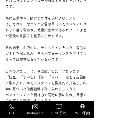
それは食事でコントロール可能である」ということ
です。
特に減量中や、限界まで体を追い込むアスリート
は、カロリーやタンパク質の量（PFCバランス）ば
かりに目を奪われ、微量栄養素であるビタミンB12
や葉酸の重要性を見落としがちです。
その結果、血液中にホモシステインという「疲労の
ゴミ」を溜め込み、自らパフォーマンスを下げてし
まっては非常にもったいないです！
日々のメニューに、今回紹介した「ブロッコリー」
「枝豆」「サバ缶」「卵」「レバー」などを意識的
に取り入れ、ホモシステインを徹底的に対処し、科
学に基づいた栄養戦略を取り入れましょう！
パフォーマンスと精神力を同時に手に入れ、目標ま
で効率よく達成しましょう！
TEL
Instagram
LINE予約
WEB予約
当店のダイエットプ