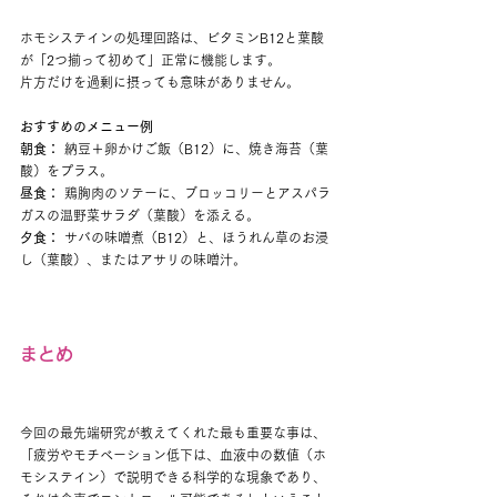
ホモシステインの処理回路は、ビタミンB12と葉酸
が「2つ揃って初めて」正常に機能します。
片方だけを過剰に摂っても意味がありません。
おすすめのメニュー例
朝食：
 納豆＋卵かけご飯（B12）に、焼き海苔（葉
酸）をプラス。
昼食：
 鶏胸肉のソテーに、ブロッコリーとアスパラ
ガスの温野菜サラダ（葉酸）を添える。
夕食：
 サバの味噌煮（B12）と、ほうれん草のお浸
し（葉酸）、またはアサリの味噌汁。
まとめ
今回の最先端研究が教えてくれた最も重要な事は、
「疲労やモチベーション低下は、血液中の数値（ホ
モシステイン）で説明できる科学的な現象であり、