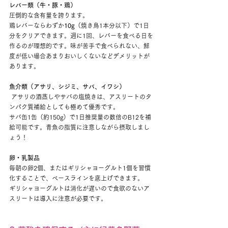
レバー類（牛・豚・鶏）
圧倒的な含有量を誇ります。
鶏レバーならわずか
10g
（焼き鳥1本分以下）で1日
分をクリアできます。週に1回、レバーを食べる日を
作るのが理想的です。味が苦手で食べられない、鮮
度が低い場合あまりおいしくないなどデメリットが
あります。
魚介類（アサリ、シジミ、サバ、イワシ）
 アサリの酒蒸しやサバの塩焼きは、アスリートのタ
ンパク質補給としても極めて優秀です。
サバ缶1缶（約150g）で1日推奨量の数倍のB12を補
給可能です。青魚の脂質に注意しながら摂取しまし
ょう！
卵・乳製品
毎朝の卵2個、またはギリシャヨーグルト1個を習慣
化することで、ベースラインを底上げできます。
ギリシャヨーグルトは消化が遅いので食欲のないア
スリートは導入に注意が必要です。