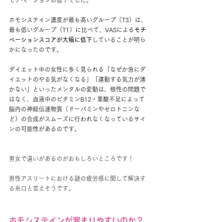
モチベーションの低下でした。
ホモシステイン濃度が最も高いグループ（T3）は、
最も低いグループ（T1）に比べて、VASによる
モチ
ベーションスコアが大幅に低下
していることが明ら
かになったのです。
ダイエット中の女性に多く見られる「なぜか急にダ
イエットのやる気がなくなる」「運動する気力が湧
かない」といったメンタルの変動は、根性の問題で
はなく、血液中のビタミンB12・葉酸不足によって
脳内の神経伝達物質（ドーパミンやセロトニンな
ど）の合成がスムーズに行われなくなっているサイ
ンの可能性があるのです。
男女で違いがあるのがおもしろいところです！
男性アスリートにおける謎の疲労感に関して解決す
る糸口と言えそうです。
ホモシステインが溜まりやすいのか？