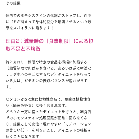
その結果
体内でのホモシステインの代謝がストップし、血中
にゴミが溜まって身体的疲労を増幅させるという最
悪なスパイラルに陥ります！
理由2：減量時の「食事制限」による摂
取不足と不均衡
特にカロリー制限や特定の食品を極端に制限する
（糖質制限で肉ばかり食べる、あるいは逆に極端な
サラダ中心の生活にするなど）ダイエットを行って
いる人は、ビタミンの摂取バランスが崩れがちで
す。
ビタミンB12は主に動物性食品に、葉酸は植物性食
品（緑黄色野菜）に多く含まれます。
どちらか一方に偏ったダイエットを行うと、細胞内
でのホモシステイン処理回路が正常に回らなくな
り、結果として女性に現れやすい「モチベーション
の著しい低下」を引き起こし、ダイエットの挫折を
招くことになります！