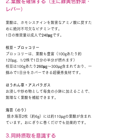
2.葉酸を確保する（主に緑黄色野菜・
レバー）
葉酸は、ホモシステインを無害なアミノ酸に戻すた
めに絶対不可欠なビタミンです。
1日の推奨量は成人で
240µg
です。
枝豆・ブロッコリー
ブロッコリーは、葉酸も豊富（100gあたり約
120µg、1/2株で1日分の半分が摂れます）
枝豆は100gあたり
260µg
〜300µg含まれており、一
掴みで1日分をカバーできる超優秀食材です。
ほうれん草・アスパラガス
お浸しや炒め物として毎食の小鉢に加えることで、
無理なく葉酸を補給できます。
海苔（のり）
 焼き海苔2枚（約6g）には約110µgの葉酸が含まれ
ています。おにぎりに巻くだけでも効果的です。
3.同時摂取を意識する