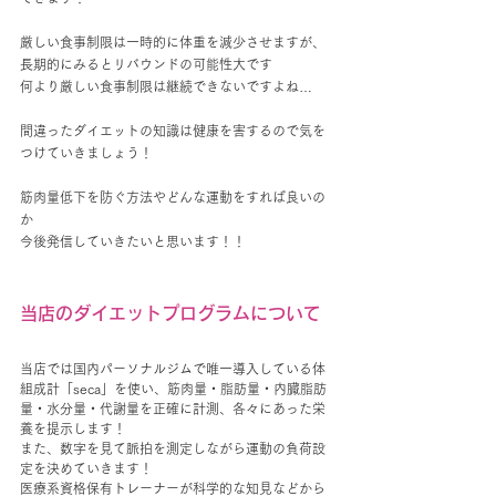
厳しい食事制限は一時的に体重を減少させますが、
長期的にみるとリバウンドの可能性大です
何より厳しい食事制限は継続できないですよね…
間違ったダイエットの知識は健康を害するので気を
つけていきましょう！
筋肉量低下を防ぐ方法やどんな運動をすれば良いの
か
今後発信していきたいと思います！！
当店のダイエットプログラムについて
当店では国内パーソナルジムで唯一導入している体
組成計「seca」を使い、筋肉量・脂肪量・内臓脂肪
量・水分量・代謝量を正確に計測、各々にあった栄
養を提示します！
また、数字を見て脈拍を測定しながら運動の負荷設
定を決めていきます！
医療系資格保有トレーナーが科学的な知見などから