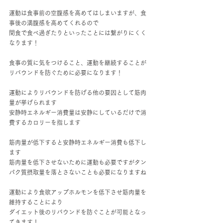
運動は食事前の空腹感を高めてはしまいますが、食
事後の満腹感を高めてくれるので
間食で食べ過ぎたりといったことには繋がりにくく
なります！
食事の質に気をつけること、運動を継続することが
リバウンドを防ぐために必要になります！
運動によりリバウンドを防げる他の要因として筋肉
量が挙げられます
安静時エネルギー消費量は安静にしているだけで消
費するカロリーを指します
筋肉量が低下すると安静時エネルギー消費も低下し
ます
筋肉量を低下させないために運動も必要ですがタン
パク質摂取量を落とさないことも必要になりますね
運動により食欲アップホルモンを低下させ筋肉量を
維持することにより
ダイエット後のリバウンドを防ぐことが可能となっ
てきます！