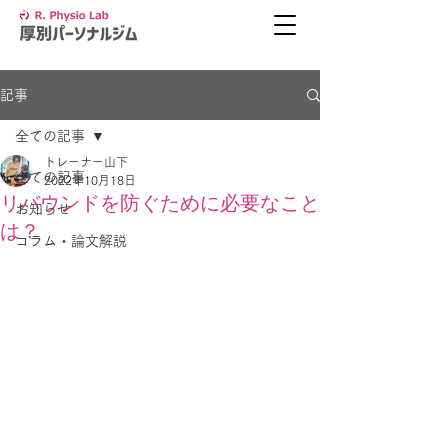
記事
全ての記事
トレーナー山下
全ての記事
2022年10月18日
リバウンドを防ぐために必要なこと
お知らせ
は？
コラム・論文解説