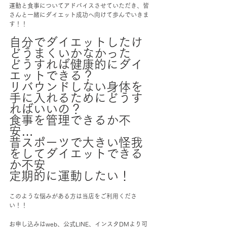
運動と食事についてアドバイスさせていただき、皆
さんと一緒にダイエット成功へ向けて歩んでいきま
す！！
自分でダイエットしたけ
どうまくいかなかった
どうすれば健康的にダイ
エットできる？
リバウンドしない身体を
手に入れるためにどうす
ればいいの？
食事を管理できるか不
安…
昔スポーツで大きい怪我
をしてダイエットできる
か不安
定期的に運動したい！
このような悩みがある方は当店をご利用くださ
い！！
お申し込みはweb、公式LINE、インスタDMより可