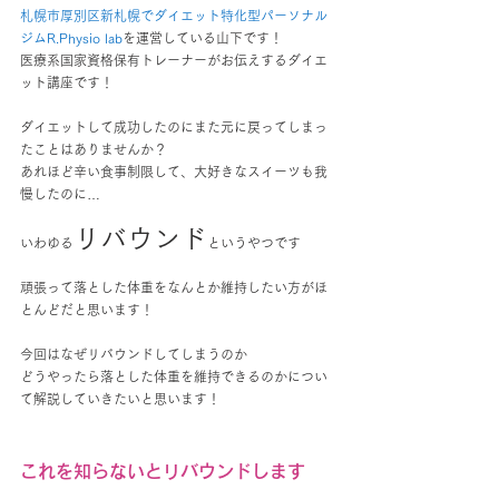
札幌市厚別区新札幌でダイエット特化型パーソナル
ジムR.Physio lab
を運営している山下です！
医療系国家資格保有トレーナーがお伝えするダイエ
ット講座です！
ダイエットして成功したのにまた元に戻ってしまっ
たことはありませんか？
あれほど辛い食事制限して、大好きなスイーツも我
慢したのに…
リバウンド
いわゆる
というやつです
頑張って落とした体重をなんとか維持したい方がほ
とんどだと思います！
今回はなぜリバウンドしてしまうのか
どうやったら落とした体重を維持できるのかについ
て解説していきたいと思います！
これを知らないとリバウンドします