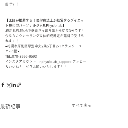
能です！
【医師が推薦する！理学療法士が経営するダイエッ
ト特化型パーソナルジムR.Physio lab】
JR新札幌駅/地下鉄新さっぽろ駅から徒歩3分です！
今ならカウンセリング＆体組成測定が無料で受けら
れます！
●札幌市厚別区厚別中央2条5丁目2-1クラスターユー
エム1階●
TEL:070-8996-6593
インスタアカウント　r.physio.lab_sapporo フォロー
＆いいね！　ぜひお願いいたします！！
すべて表示
最新記事