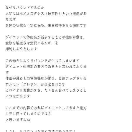
なぜリバウンドするのか
人間にはホメオスタシス（恒常性）という機能があ
ります
身体の状態を一定に保ち、生命維持させる機能です
ダイエットで体脂肪が減少するとこの機能が働き、
食欲を増進させ消費エネルギーを
抑制しようとします
この働きによりリバウンドが生じてしまいます
ダイエット停滞期の要因であるとも言われておりま
す
体重が減ると恒常性機能が働き、食欲アップさせる
ホルモン「グレリン」が分泌されます
これによりお腹がすき、たくさん食べてしまうこと
につながります
ここまでの内容であればダイエットしてもまた絶対
に元に戻ってしまうのでは？
と思いますよね
しかし、リバウンドを防ぐ方法があります！