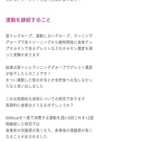
運動を継続すること
筋トレグループ、運動しないグループ、ランニング
グループで各トレーニングから数時間後に食欲アッ
プホルモンであるグレリンなどのホルモン濃度を測
った実験があります
結果は筋トレとランニンググループでグレリン濃度
が低下したとのことです！
きつい運動した後の弁当とか全然食べる気しなかっ
たなと思い出しました
これは短期的な食欲についての研究であります
長期的に食欲はどうなるのでしょうか？
500kcalを一度で消費する運動を週に5回これを12週
間継続した研究では
食事前の空腹感が高くなり、食事後の満腹感が高く
なることが示されました