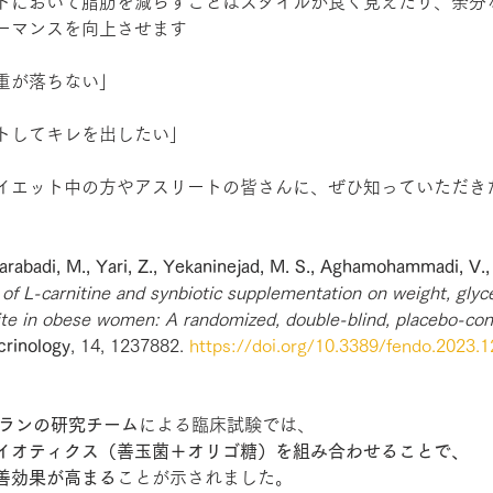
トにおいて脂肪を減らすことはスタイルが良く見えたり、余分
ーマンスを向上させます
重が落ちない」
トしてキレを出したい」
イエット中の方やアスリートの皆さんに、ぜひ知っていただき
farabadi, M., Yari, Z., Yekaninejad, M. S., Aghamohammadi, V.,
 of L-carnitine and synbiotic supplementation on weight, glyce
tite in obese women: A randomized, double-blind, placebo-contr
crinology
, 14, 1237882. 
https://doi.org/10.3389/fendo.2023.
ランの研究チーム
による臨床試験では、
バイオティクス（善玉菌＋オリゴ糖）を組み合わせることで、
善効果が高まる
ことが示されました。