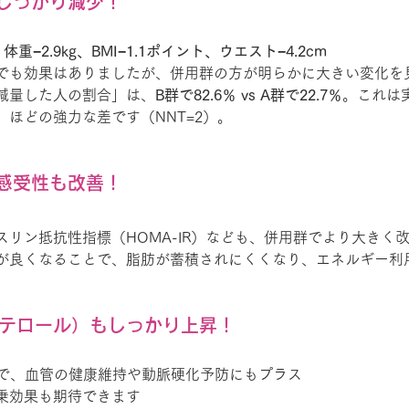
しっかり減少！
重−2.9kg、BMI−1.1ポイント、ウエスト−4.2cm
独でも効果はありましたが、併用群の方が明らかに大きい変化を
以上減量した人の割合」は、
B群で82.6％ vs A群で22.7％
。これは
」ほどの強力な差です（NNT=2）。
感受性も改善！
スリン抵抗性指標（HOMA-IR）なども、併用群でより大きく
が良くなることで、脂肪が蓄積されにくくなり、エネルギー利
ステロール）もしっかり上昇！
とで、血管の健康維持や動脈硬化予防にもプラス
乗効果も期待できます