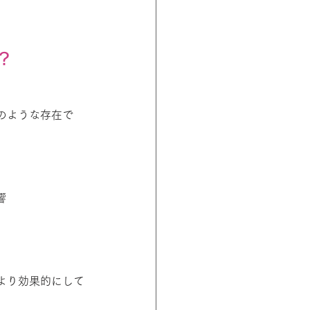
？
のような存在で
響
より効果的にして