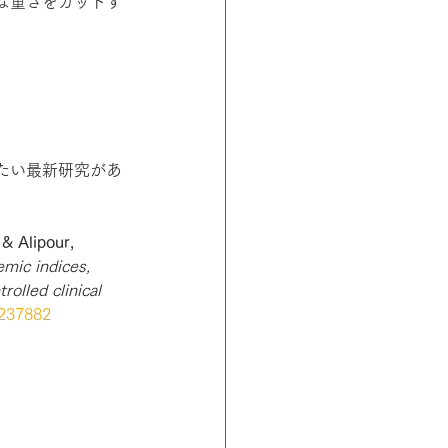
な重さをカットす
たい最新研究があ
 & Alipour, 
mic indices, 
olled clinical 
1237882