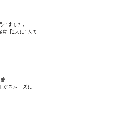
見せました。
実質「2人に1人で
改善
用がスムーズに