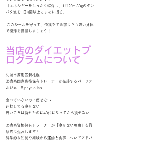
「エネルギーをしっかり確保し、1回20〜30gのタン
パク質を1日4回以上こまめに摂る」
 このルールを守って、怪我をする前よりも強い身体
で復帰を目指しましょう！
当店のダイエットプ
ログラムについて
札幌市厚別区新札幌
医療系国家資格保有トレーナーが在籍するパーソナ
ルジム　R,physio lab
食べていないのに痩せない
運動しても痩せない
若いころは痩せたのに40代になってから痩せない
医療系資格保有トレーナーが「痩せない理由」を徹
底的に追及します！
科学的な知見や経験から運動と食事についてアドバ