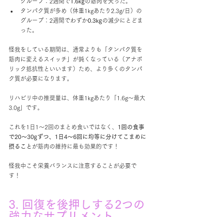
グループ：2週間で
1.6kg
の筋肉を失った。
タンパク質が多め（体重1kgあたり2.3g/日）の
グループ：2週間でわずか
0.3kg
の減少にとどま
った。
怪我をしている期間は、通常よりも「タンパク質を
筋肉に変えるスイッチ」が鈍くなっている（アナボ
リック抵抗性といいます）ため、より多くのタンパ
ク質が必要になります。 
リハビリ中の推奨量は、体重1kgあたり「1.6g〜最大
3.0g」です。
これを1日1〜2回のまとめ食いではなく、
1回の食事
で20〜30gずつ、1日4〜6回に均等に分けてこまめに
摂ること
が筋肉の維持に最も効果的です！
怪我中こそ栄養バランスに注意することが必要で
す！
3. 回復を後押しする2つの
強力なサプリメント