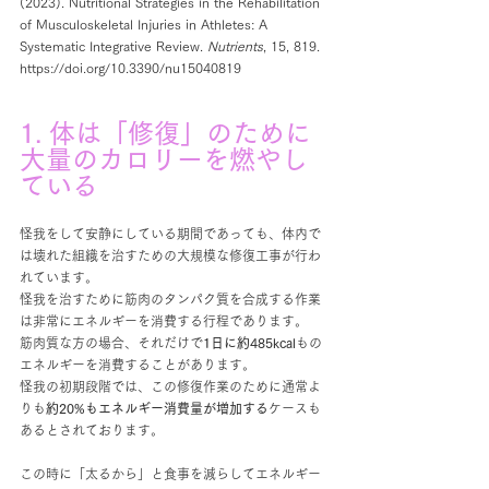
(2023). Nutritional Strategies in the Rehabilitation 
of Musculoskeletal Injuries in Athletes: A 
Systematic Integrative Review. 
Nutrients
, 15, 819. 
https://doi.org/10.3390/nu15040819
1. 体は「修復」のために
大量のカロリーを燃やし
ている
怪我をして安静にしている期間であっても、体内で
は壊れた組織を治すための大規模な修復工事が行わ
れています。
怪我を治すために筋肉のタンパク質を合成する作業
は非常にエネルギーを消費する行程であります。
筋肉質な方の場合、それだけで
1日に約485kcal
もの
エネルギーを消費することがあります。
怪我の初期段階では、この修復作業のために通常よ
りも
約20%もエネルギー消費量が増加する
ケースも
あるとされております。
この時に「太るから」と食事を減らしてエネルギー