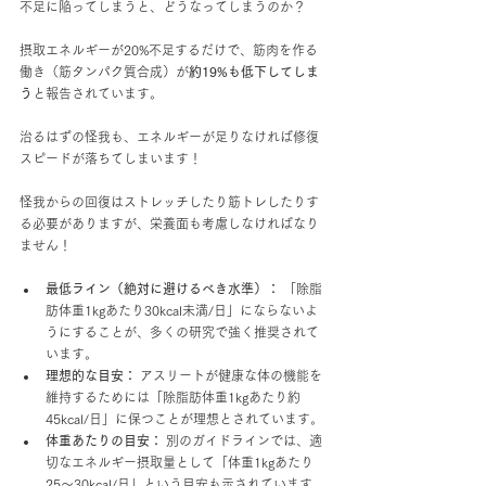
不足に陥ってしまうと、どうなってしまうのか？
摂取エネルギーが20%不足するだけで、筋肉を作る
働き（筋タンパク質合成）が
約19%も低下してしま
う
と報告されています。
治るはずの怪我も、エネルギーが足りなければ修復
スピードが落ちてしまいます！
怪我からの回復はストレッチしたり筋トレしたりす
る必要がありますが、栄養面も考慮しなければなり
ません！
最低ライン（絶対に避けるべき水準）：
 「除脂
肪体重1kgあたり30kcal未満/日」にならないよ
うにすることが、多くの研究で強く推奨されて
います。
理想的な目安：
 アスリートが健康な体の機能を
維持するためには「除脂肪体重1kgあたり約
45kcal/日」に保つことが理想とされています。
体重あたりの目安：
 別のガイドラインでは、適
切なエネルギー摂取量として「体重1kgあたり
25〜30kcal/日」という目安も示されています。