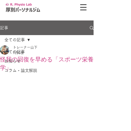
記事
全ての記事
トレーナー山下
全ての記事
7月6日
怪我の回復を早める「スポーツ栄養
お知らせ
学」
コラム・論文解説