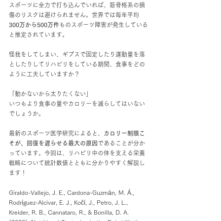
スポーツに全力で打ち込んでいれば、筋骨格系の損
傷のリスクは避けられません。世界では毎年平均
300万から500万件
ものスポーツ障害が発生している
と推定されています。
怪我をしてしまい、ギプスで固定したり運動量を落
としたりしてリハビリをしている期間、食事をどの
ように工夫していますか？ 
「動かないから太りたくない」
いつもより食事の量やカロリーを減らしてはいない
でしょうか。
最新のスポーツ医学研究によると、
カロリー制限こ
そが、回復を遅らせる最大の原因
であることが分か
っています。今回は、リハビリ中の体を支える栄養
戦略について統計数値とともに分かりやすく解説し
ます！
Giraldo-Vallejo, J. E., Cardona-Guzmán, M. Á., 
Rodríguez-Alcivar, E. J., Kočí, J., Petro, J. L., 
Kreider, R. B., Cannataro, R., & Bonilla, D. A. 