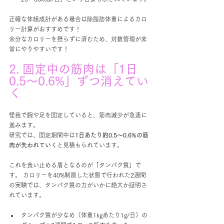
正確な体組成計がある場合は除脂肪体重によるカロ
リー計算がおすすめです！
余分なカロリーを摂らずに済むため、対数管理が非
常にやりやすいです！
2. 固定中の筋肉は「1日
0.5〜0.6%」ずつ消えてい
く
怪我で腕や足を固定していると、筋肉減少が急速に
進みます。
研究では、固定期間中は
1日あたり約0.5〜0.6%の筋
肉が失われていく
と見積もられています。
これを食い止める盾となるのが「タンパク質」で
す。 カロリーを40%制限した状態で行われた2週間
の実験では、タンパク質の力がいかに絶大か証明さ
れています。
タンパク質が少なめ（体重1kgあたり1g/日）の