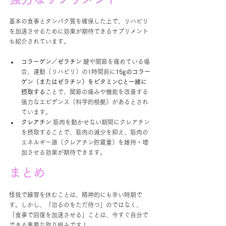
基本の食事とタンパク質を確保した上で、リハビリ
を加速させるために効果が期待できるサプリメント
も紹介されています。
コラーゲン／ゼラチン
 腱や関節を痛めている場
合、運動（リハビリ）の1時間前に
15gのコラー
ゲン（またはゼラチン）をビタミンCと一緒に
摂取する
ことで、関節の痛みや機能を改善する
強力なエビデンス（科学的根拠）があるとされ
ています。
クレアチン
 筋肉を動かせない期間にクレアチン
を摂取することで、筋肉の減少を抑え、筋肉の
エネルギー源（クレアチン貯蔵量）を維持・増
加させる効果が期待できます。
まとめ
怪我で練習を休むことは、精神的にも辛い時期で
す。しかし、「治るのをただ待つ」のではなく、
「食事で回復を加速させる」ことは、今すぐ自分で
できる重要な取り組みです！